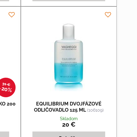
31 €
20%
KO 200
EQUILIBRIUM DVOJFÁZOVÉ
ODLIČOVADLO 125 ML
(106109)
Skladom
20 €