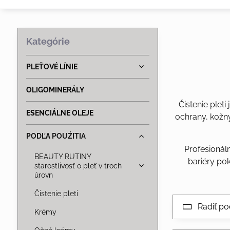
Kategórie
PLEŤOVÉ LÍNIE
OLIGOMINERÁLY
Čistenie plet
ESENCIÁLNE OLEJE
ochrany, kožný
PODĽA POUŹITIA
Profesionál
BEAUTY RUTINY
bariéry po
starostlivosť o pleť v troch
úrovn
Čistenie pleti
Radiť po
Krémy