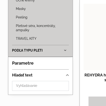
Očné krémy
Masky
Peeling
Pleťové séra, koncentráty,
ampulky
TRAVEL KITY
PODĽA TYPU PLETI
Parametre
Hľadať text
REHYDRA hy
Prehľadať
výsledky
filtra
fulltextom