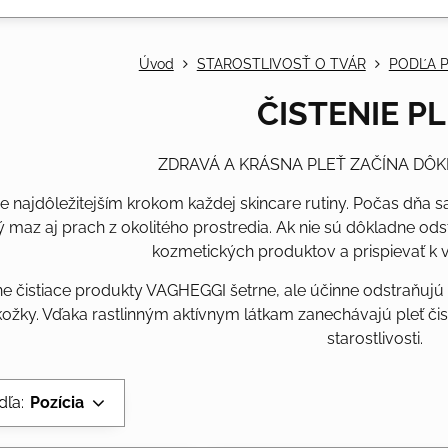
Úvod
STAROSTLIVOSŤ O TVÁR
PODĽA P
ČISTENIE PL
ZDRAVÁ A KRÁSNA PLEŤ ZAČÍNA DÔ
i je najdôležitejším krokom každej skincare rutiny. Počas dň
 maz aj prach z okolitého prostredia. Ak nie sú dôkladne od
kozmetických produktov a prispievať k v
ne čistiace produkty VAGHEGGI šetrne, ale účinne odstraňujú 
kožky. Vďaka rastlinným aktívnym látkam zanechávajú pleť čis
starostlivosti.
dľa:
Pozícia