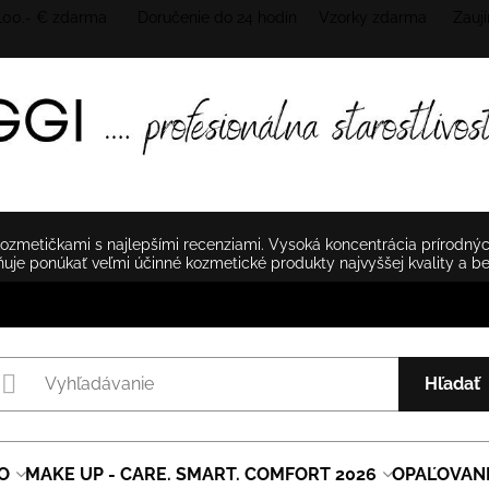
 100.- € zdarma Doručenie do 24 hodín
Vzorky zdarma Zaují
zmetičkami s najlepšími recenziami. Vysoká koncentrácia prírodnýc
je ponúkať veľmi účinné kozmetické produkty najvyššej kvality a b
Hľadať
O
MAKE UP - CARE. SMART. COMFORT 2026
OPAĽOVAN