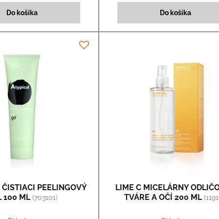
Do košíka
Do košíka
- ČISTIACI PEELINGOVÝ
LIME C MICELÁRNY ODLIČ
 100 ML
TVÁRE A OČÍ 200 ML
(703101)
(1191