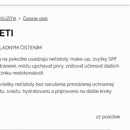
OUŹITIA
Čistenie pleti
ETI
KLADNÝM ČISTENÍM
a sa na pokožke usádzajú nečistoty, make-up, zvyšky SPF
stránené, môžu upchávať póry, znižovať účinnosť ďalších
zniku nedokonalostí.
všetky nečistoty bez narušenia prirodzenej ochrannej
tú, sviežu, hydratovanú a pripravenú na ďalšie kroky
27
položiek