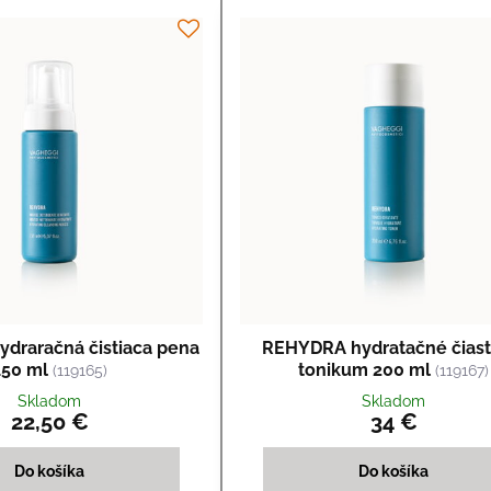
draračná čistiaca pena
REHYDRA hydratačné čiast
150 ml
tonikum 200 ml
(119165)
(119167)
Skladom
Skladom
22,50 €
34 €
Do košíka
Do košíka