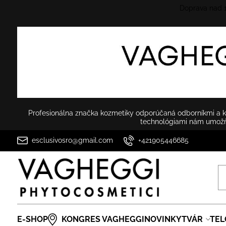
Doprava nad
Profesionálna značka kozmetiky odporúčaná odborníkmi a ko
technológiami nám umožňu
esclusivosro@gmail.com
+421905446685
E-SHOP
KONGRES VAGHEGGI
NOVINKY
TVÁR
TEL