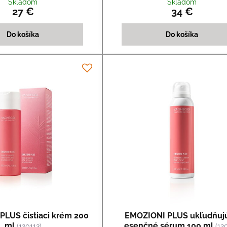
Skladom
Skladom
27 €
34 €
Do košíka
Do košíka
LUS čistiaci krém 200
EMOZIONI PLUS ukľudňuj
ml
esenčné sérum 100 ml
(120113)
(12