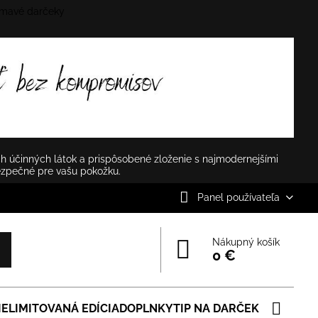
mavé darčeky
✕
h účinných látok a prispôsobené zloženie s najmodernejšími
ezpečné pre vašu pokožku.
Panel používateľa
Nákupný košík
0 €
IE
LIMITOVANÁ EDÍCIA
DOPLNKY
TIP NA DARČEK