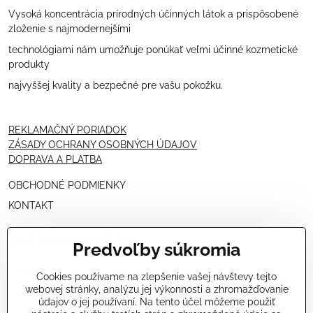
Vysoká koncentrácia prírodných účinných látok a prispôsobené
zloženie s najmodernejšími
technológiami nám umožňuje ponúkať veľmi účinné kozmetické
produkty
najvyššej kvality a bezpečné pre vašu pokožku.
REKLAMAČNÝ PORIADOK
ZÁSADY OCHRANY OSOBNÝCH ÚDAJOV
DOPRAVA A PLATBA
OBCHODNÉ PODMIENKY
KONTAKT
PRE KOZMETIČKY
Predvoľby súkromia
VÝHODNÁ PONUKA PRE PROFESIONÁLOV
Cookies používame na zlepšenie vašej návštevy tejto
webovej stránky, analýzu jej výkonnosti a zhromažďovanie
NÁVODY OŠETRENÍ - VIDEÁ
údajov o jej používaní. Na tento účel môžeme použiť