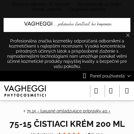
Doprava nad 100.- € zdarma Doručenie do 24 hodín
Vzorky zdarma Zaujímavé darčeky
✕
Profesionálna značka kozmetiky odporúčaná odborníkmi a
kozmetičkami s najlepšími recenziami. Vysoká koncentrácia
prírodných účinných látok a prispôsobené zloženie s
najmodernejšími technológiami nám umožňuje ponúkať veľmi
účinné kozmetické produkty najvyššej kvality a bezpečné pre
vašu pokožku.
Panel používateľa
75.15 - luxusné omladzujúce prípravky 40 +
75-15 ČISTIACI KRÉM 200 ML