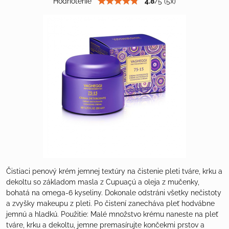
Hodnotenie
4.8
/
5
(
5
x)
Čistiaci penový krém jemnej textúry na čistenie pleti tváre, krku a
dekoltu so základom masla z Cupuaçú a oleja z mučenky,
bohatá na omega-6 kyseliny. Dokonale odstráni všetky nečistoty
a zvyšky makeupu z pleti. Po čistení zanecháva pleť hodvábne
jemnú a hladkú. Použitie: Malé množstvo krému naneste na pleť
tváre, krku a dekoltu, jemne premasírujte končekmi prstov a