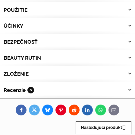
POUŽITIE
ÚČINKY
BEZPEČNOSŤ
BEAUTY RUTIN
ZLOŽENIE
Recenzie
0
Facebook
Twitter
Bluesky
Pinterest
Reddit
LinkedIn
WhatsApp
E-
mail
Nasledujúci produkt