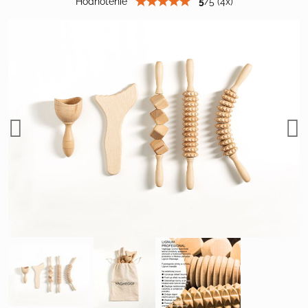
Hodnotenie
5
/
5
(
4
x)