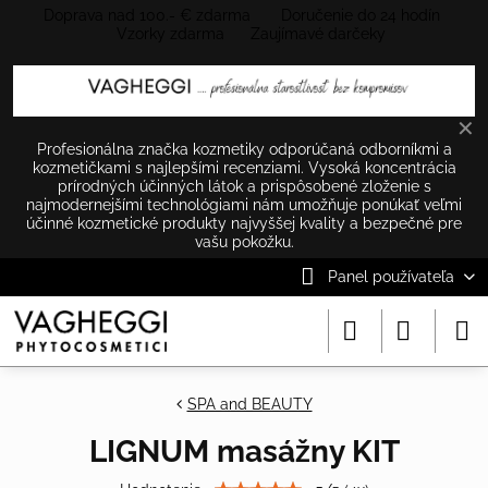
Doprava nad 100.- € zdarma Doručenie do 24 hodín
Vzorky zdarma Zaujímavé darčeky
✕
Profesionálna značka kozmetiky odporúčaná odborníkmi a
kozmetičkami s najlepšími recenziami. Vysoká koncentrácia
prírodných účinných látok a prispôsobené zloženie s
najmodernejšími technológiami nám umožňuje ponúkať veľmi
účinné kozmetické produkty najvyššej kvality a bezpečné pre
vašu pokožku.
Panel používateľa
SPA and BEAUTY
LIGNUM masážny KIT