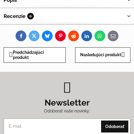
Popis
Recenzie
0
Facebook
Twitter
Bluesky
Pinterest
Reddit
LinkedIn
WhatsApp
E-
mail
Predchádzajúci
Nasledujúci produkt
produkt
Newsletter
Odoberať naše novinky:
Odoberať