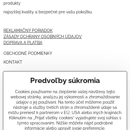
produkty
najvyššej kvality a bezpečné pre vašu pokožku.
REKLAMAČNÝ PORIADOK
ZÁSADY OCHRANY OSOBNÝCH ÚDAJOV
DOPRAVA A PLATBA
OBCHODNÉ PODMIENKY
KONTAKT
PRE KOZMETIČKY
Predvoľby súkromia
VÝHODNÁ PONUKA PRE PROFESIONÁLOV
Cookies používame na zlepšenie vašej návštevy tejto
webovej stránky, analýzu jej výkonnosti a zhromažďovanie
NÁVODY OŠETRENÍ - VIDEÁ
údajov o jej používaní. Na tento účel môžeme použiť
nástroje a služby tretích strán a zhromaždené údaje sa
ŠKOLENIE KOZMETIČIEK V TALIANSKU
môžu preniesť k partnerom v EÚ, USA alebo iných krajinách.
Kliknutím na „Prijať všetky cookies“ vyjadrujete svoj súhlas s
týmto spracovaním. Nižšie môžete nájsť podrobné
informácie alebo upraviť svoje preferencie.