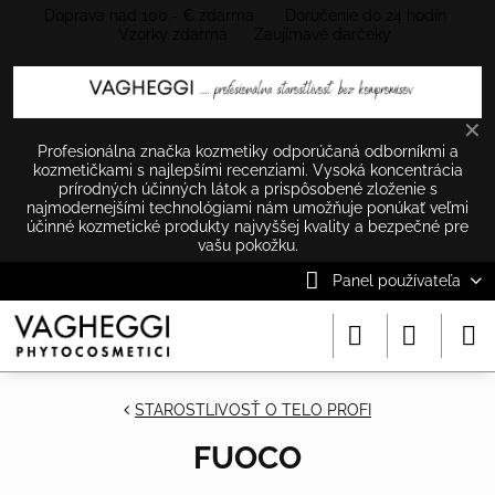
Doprava nad 100.- € zdarma Doručenie do 24 hodín
Vzorky zdarma Zaujímavé darčeky
✕
Profesionálna značka kozmetiky odporúčaná odborníkmi a
kozmetičkami s najlepšími recenziami. Vysoká koncentrácia
prírodných účinných látok a prispôsobené zloženie s
najmodernejšími technológiami nám umožňuje ponúkať veľmi
účinné kozmetické produkty najvyššej kvality a bezpečné pre
vašu pokožku.
Panel používateľa
STAROSTLIVOSŤ O TELO PROFI
FUOCO