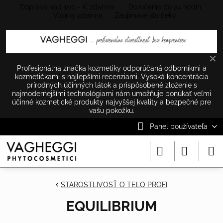
Doprava nad 100.- € zdarma Doručenie do 24 hodín
Vzorky zdarma Zaujímavé darčeky
✕
Profesionálna značka kozmetiky odporúčaná odborníkmi a
kozmetičkami s najlepšími recenziami. Vysoká koncentrácia
prírodných účinných látok a prispôsobené zloženie s
najmodernejšími technológiami nám umožňuje ponúkať veľmi
účinné kozmetické produkty najvyššej kvality a bezpečné pre
vašu pokožku.
Panel používateľa
STAROSTLIVOSŤ O TELO PROFI
EQUILIBRIUM