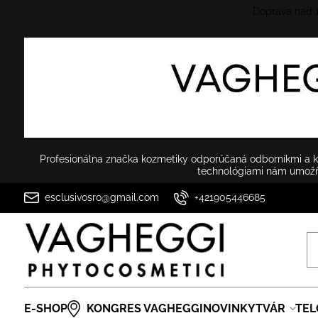
Doprava nad
Profesionálna značka kozmetiky odporúčaná odborníkmi a ko
technológiami nám umožňu
esclusivosro@gmail.com
+421905446685
E-SHOP
KONGRES VAGHEGGI
NOVINKY
TVÁR
TEL