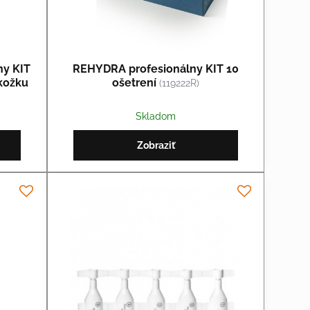
ny KIT
REHYDRA profesionálny KIT 10
okožku
ošetrení
(119222R)
Skladom
Zobraziť