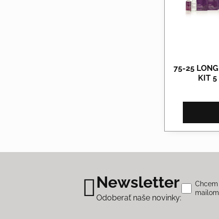
75-25 LON
KIT 
Newsletter
Chcem s
mailo
Odoberať naše novinky: