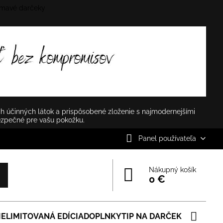
mavé darčeky
✕
h účinných látok a prispôsobené zloženie s najmodernejšími
ezpečné pre vašu pokožku.
Panel používateľa
Nákupný košík
0 €
IE
LIMITOVANÁ EDÍCIA
DOPLNKY
TIP NA DARČEK