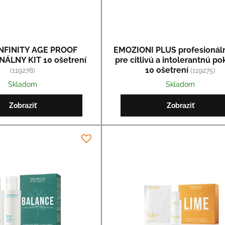
NFINITY AGE PROOF
EMOZIONI PLUS profesionál
ÁLNY KIT 10 ošetrení
pre citlivú a intolerantnú p
10 ošetrení
(119278)
(119275)
Skladom
Skladom
Zobraziť
Zobraziť