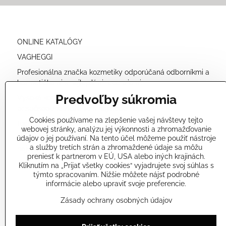
ONLINE KATALÓGY
VAGHEGGI
Profesionálna značka kozmetiky odporúčaná odborníkmi a
kozmetičkami s najlepšími recenziami.
Predvoľby súkromia
Vysoká koncentrácia prírodných účinných látok a
prispôsobené zloženie s najmodernejšími
Cookies používame na zlepšenie vašej návštevy tejto
technológiami nám umožňuje ponúkať veľmi účinné
webovej stránky, analýzu jej výkonnosti a zhromažďovanie
kozmetické produkty
údajov o jej používaní. Na tento účel môžeme použiť nástroje
a služby tretích strán a zhromaždené údaje sa môžu
najvyššej kvality a bezpečné pre vašu pokožku.
preniesť k partnerom v EÚ, USA alebo iných krajinách.
Kliknutím na „Prijať všetky cookies“ vyjadrujete svoj súhlas s
týmto spracovaním. Nižšie môžete nájsť podrobné
informácie alebo upraviť svoje preferencie.
Zásady ochrany osobných údajov