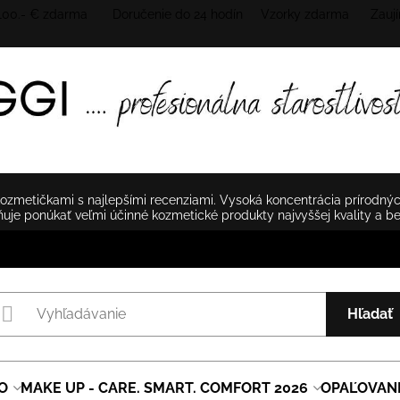
 100.- € zdarma Doručenie do 24 hodín
Vzorky zdarma Zaují
zmetičkami s najlepšími recenziami. Vysoká koncentrácia prírodnýc
je ponúkať veľmi účinné kozmetické produkty najvyššej kvality a b
Hľadať
O
MAKE UP - CARE. SMART. COMFORT 2026
OPAĽOVAN