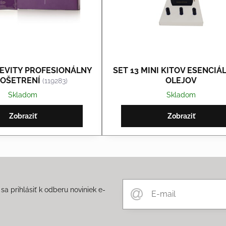
GEVITY PROFESIONÁLNY
SET 13 MINI KITOV ESENCI
5 OŠETRENÍ
OLEJOV
(119283)
Skladom
Skladom
Zobraziť
Zobraziť
a prihlásiť k odberu noviniek e-
m