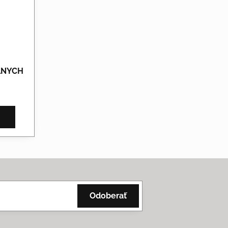
ÁLNYCH
Odoberať