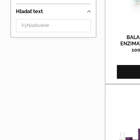
Hľadať text
Prehľadať
výsledky
filtra
BALA
ENZIMA
fulltextom
100