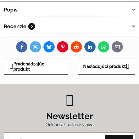
Popis
Recenzie
0
Facebook
Twitter
Bluesky
Pinterest
Reddit
LinkedIn
WhatsApp
E-
mail
Predchádzajúci
Nasledujúci produkt
produkt
Newsletter
Odoberať naše novinky: