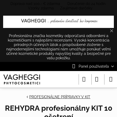
Doprava nad 100.- € zdarma Doručenie do 24 hodín
Vzorky zdarma Zaujímavé darčeky
✕
Profesionálna značka kozmetiky odporúčaná odborníkmi a
kozmetičkami s najlepšími recenziami. Vysoká koncentrácia
prírodných účinných látok a prispôsobené zloženie s
najmodernejšími technológiami nám umožňuje ponúkať veľmi
účinné kozmetické produkty najvyššej kvality a bezpečné pre
vašu pokožku.
Panel používateľa
PROFESIONÁLNE PRÍPRAVKY V KIT
REHYDRA profesionálny KIT 10
ošetrení