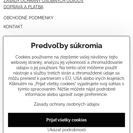
ZÁSADY OCHRANY OSOBNÝCH ÚDAJOV
DOPRAVA A PLATBA
OBCHODNÉ PODMIENKY
KONTAKT
PRE KOZMETIČKY
Predvoľby súkromia
VÝHODNÁ PONUKA PRE PROFESIONÁLOV
Cookies používame na zlepšenie vašej návštevy tejto
webovej stránky, analýzu jej výkonnosti a zhromažďovanie
NÁVODY OŠETRENÍ - VIDEÁ
údajov o jej používaní. Na tento účel môžeme použiť
nástroje a služby tretích strán a zhromaždené údaje sa
ŠKOLENIE KOZMETIČIEK V TALIANSKU
môžu preniesť k partnerom v EÚ, USA alebo iných krajinách.
Kliknutím na „Prijať všetky cookies“ vyjadrujete svoj súhlas s
týmto spracovaním. Nižšie môžete nájsť podrobné
informácie alebo upraviť svoje preferencie.
Zásady ochrany osobných údajov
©
2026
Copyright
Prijať všetky cookies
Predvoľby súkromia
Zásady ochrany osobných údajov
Stav objednávky
Ukázať podrobnosti
Vytvorené pomocou:
BiznisWeb.sk