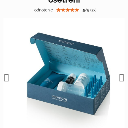
Hodnotenie
5
/
5
(
2
x)