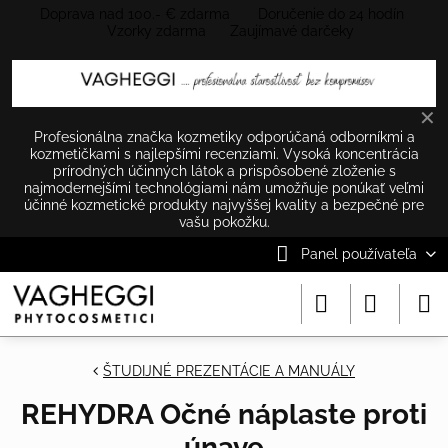
Doprava nad 100.- € zdarma Doručenie do 24 hodín
Vzorky zdarma Zaujímavé darčeky
✕
Profesionálna značka kozmetiky odporúčaná odborníkmi a
kozmetičkami s najlepšími recenziami. Vysoká koncentrácia
prírodných účinných látok a prispôsobené zloženie s
najmodernejšími technológiami nám umožňuje ponúkať veľmi
účinné kozmetické produkty najvyššej kvality a bezpečné pre
vašu pokožku.
Panel používateľa
ŠTUDIJNÉ PREZENTÁCIE A MANUÁLY
REHYDRA Očné náplaste proti
únave