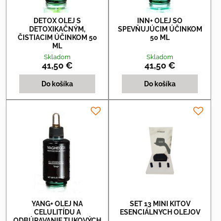
DETOX OLEJ S
INN+ OLEJ SO
DETOXIKAČNÝM,
SPEVŇUJÚCIM ÚČINKOM
ČISTIACIM ÚČINKOM 50
50 ML
ML
Skladom
Skladom
41,50 €
41,50 €
Do košíka
Do košíka
YANG+ OLEJ NA
SET 13 MINI KITOV
CELULITÍDU A
ESENCIÁLNYCH OLEJOV
ODBÚRAVANIE TUKOVÝCH