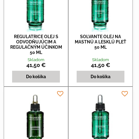
REGULATRICE OLEJ S
SOLVANTE OLEJ NA
ODVODŇUJÚCIM A
MASTNÚ A LESKLÚ PLEŤ
REGULAČNÝM ÚČINKOM
50 ML
50 ML
Skladom
Skladom
41,50 €
41,50 €
Do košíka
Do košíka