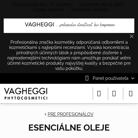
Doprava nad 100.- € zdarma Doručenie do 24 hodín
Vzorky zdarma Zaujímavé darčeky
✕
Profesionálna značka kozmetiky odporúčaná odborníkmi a
kozmetičkami s najlepšími recenziami. Vysoká koncentrácia
prírodných účinných látok a prispôsobené zloženie s
najmodernejšími technológiami nám umožňuje ponúkať veľmi
účinné kozmetické produkty najvyššej kvality a bezpečné pre
vašu pokožku.
Panel používateľa
PRE PROFESIONÁLOV
ESENCIÁLNE OLEJE