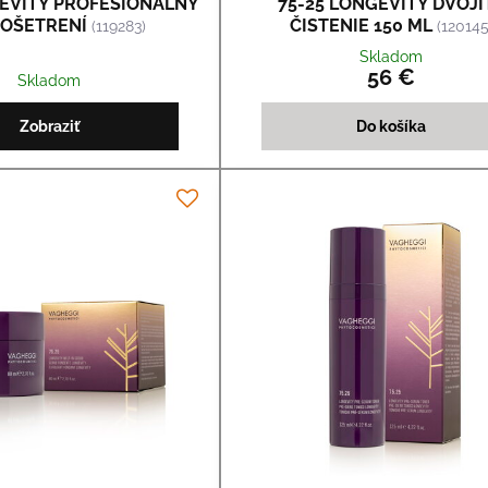
GEVITY PROFESIONÁLNY
75-25 LONGEVITY DVOJI
5 OŠETRENÍ
ČISTENIE 150 ML
(119283)
(120145
Skladom
56 €
Skladom
Zobraziť
Do košíka