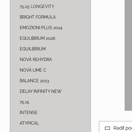
75:25 LONGEVITY
BRIGHT FORMULA
EMOZIONI PLUS 2024
EQULIBRIUM 2026
EQUILIBRIUM
NOVÁ REHYDRA
NOVÁ LIME C
BALANCE 2023
DELAY INFINITY NEW
75.15
INTENSE
ATYPICAL
Radiť po