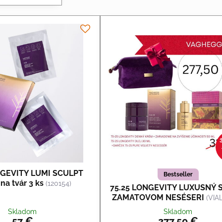
NGEVITY LUMI SCULPT
Bestseller
na tvár 3 ks
(120154)
75.25 LONGEVITY LUXUSNÝ S
ZAMATOVOM NESÉSERI
(VIA
Skladom
Skladom
57 €
277,50 €