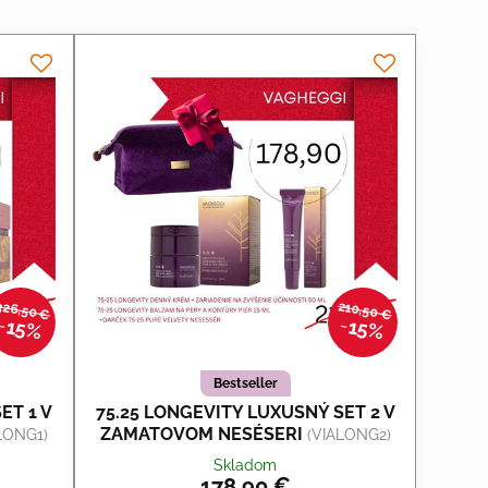
326,50 €
210,50 €
15%
15%
Bestseller
ET 1 V
75.25 LONGEVITY LUXUSNÝ SET 2 V
ZAMATOVOM NESÉSERI
LONG1)
(VIALONG2)
Skladom
178,90 €