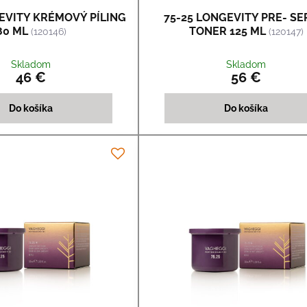
EVITY KRÉMOVÝ PÍLING
75-25 LONGEVITY PRE- S
80 ML
TONER 125 ML
(120146)
(120147)
Skladom
Skladom
46 €
56 €
Do košíka
Do košíka