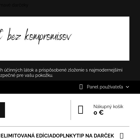
mavé darčeky
✕
h účinných látok a prispôsobené zloženie s najmodernejšími
ezpečné pre vašu pokožku.
Panel používateľa
Nákupný košík
0 €
IE
LIMITOVANÁ EDÍCIA
DOPLNKY
TIP NA DARČEK