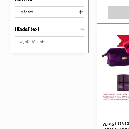
Hľadať text
Prehľadať
výsledky
filtra
fulltextom
75.25 LONG