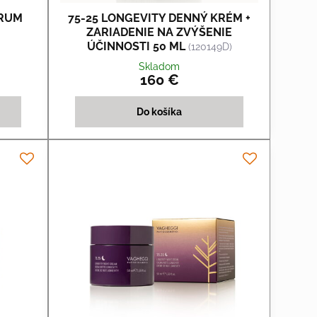
ERUM
75-25 LONGEVITY DENNÝ KRÉM +
ZARIADENIE NA ZVÝŠENIE
ÚČINNOSTI 50 ML
(120149D)
Skladom
160 €
Do košíka