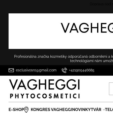
Doprava nad
Profesionálna značka kozmetiky odporúčaná odborníkmi a ko
technológiami nám umožňu
esclusivosro@gmail.com
+421905446685
E-SHOP
KONGRES VAGHEGGI
NOVINKY
TVÁR
TEL