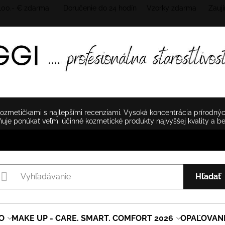
 100.- € zdarma Doručenie do 24 hodín
Vzorky zdarma Zaují
zmetičkami s najlepšími recenziami. Vysoká koncentrácia prírodnýc
je ponúkať veľmi účinné kozmetické produkty najvyššej kvality a b
Hľadať
O
MAKE UP - CARE. SMART. COMFORT 2026
OPAĽOVAN