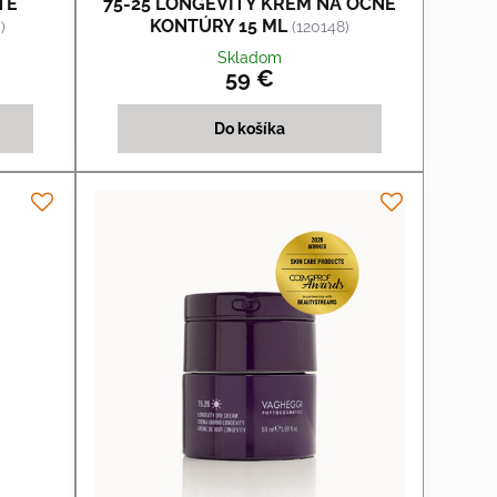
TÉ
75-25 LONGEVITY KRÉM NA OČNÉ
KONTÚRY 15 ML
)
(120148)
Skladom
59 €
Do košíka