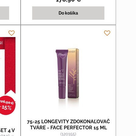
Do košíka
226,50 €
15%
75-25 LONGEVITY ZDOKONAĽOVAČ
TVÁRE - FACE PERFECTOR 15 ML
ET 4 V
(120155)