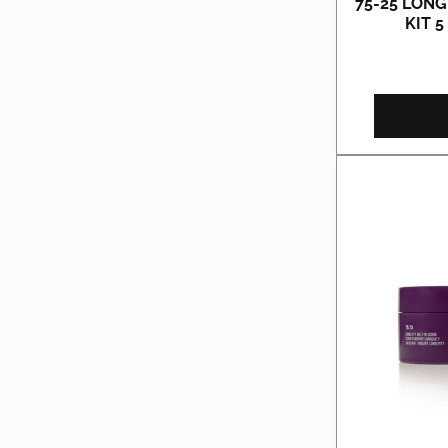
75-25 LON
KIT 