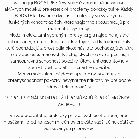
Vagheggi BOOSTRE sú vytvorené z kombinácie vysoko
aktívnych molekúl pre estetické problémy pokožky tváre. Každý
BOOSTER obsahuje dve čisté molekuly vo vysokých a
funkčných koncentráciách, ktoré vzájomne spolupracujú pre
maximálne výsledky.
Medzi molekulami vybranými pre synergiu nájdeme aj silné
antioxidanty, ktoré blokujú účinok voľných radikálov (molekuly,
ktoré pochádzajú z prostredia okolo nás, ale pochádzajú zvnútra
tela v dôsledku mnohých fyziologických reakcií) a posilňujú
samoopravnú schopnosť pokožky. Úloha antioxidantov je v
starostlivosti o pleť mimoriadne dôležitá.
Medzi molekulami nájdeme aj vitamíny posilňujúce
obranyschopnosť pokožky, nevyhnutné mikroživiny pre dobré
zdravie tela a pokožky.
V PROFESIONÁLNOM POUŽITÍ PONÚKAJÚ ŠIROKÉ MOŽNOSTI
APLIKÁCIE!
Sú zapracovateľné prakticky pri všetkých ošetreniach, pred
masážami, pred nanesením krémov pre ešte väčší účinok ďalších
aplikovaných prípravkov.