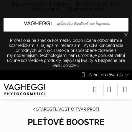
Doprava nad 100.- € zdarma Doručenie do 24 hodín
Vzorky zdarma Zaujímavé darčeky
✕
Profesionálna značka kozmetiky odporúčaná odborníkmi a
kozmetičkami s najlepšími recenziami. Vysoká koncentrácia
prírodných účinných látok a prispôsobené zloženie s
najmodernejšími technológiami nám umožňuje ponúkať veľmi
účinné kozmetické produkty najvyššej kvality a bezpečné pre
vašu pokožku.
Panel používateľa
STAROSTLIVOSŤ O TVÁR PROFI
PLEŤOVÉ BOOSTRE