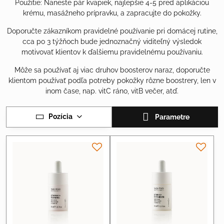
Použitie: Naneste pár kvapiek, najlepšie 4-5 pred aplikáciou
krému, masážneho prípravku, a zapracujte do pokožky.
Doporučte zákazníkom pravidelné používanie pri domácej rutine,
cca po 3 týžňoch bude jednoznačný viditeľný výsledok
motivovať klientov k ďalšiemu pravidelnému používaniu.
Môže sa používať aj viac druhov boosterov naraz, doporučte
klientom používať podľa potreby pokožky rôzne boostrery, len v
inom čase, nap. vitC ráno, vitB večer, atď.
Pozícia
Parametre