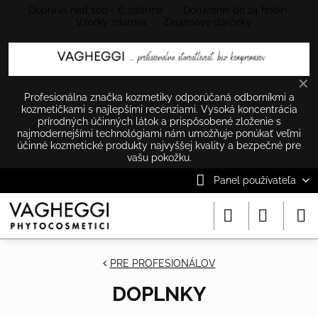
Doprava nad 100.- € zdarma Doručenie do 24 hodín
Vzorky zdarma Zaujímavé darčeky
✕
Profesionálna značka kozmetiky odporúčaná odborníkmi a
kozmetičkami s najlepšími recenziami. Vysoká koncentrácia
prírodných účinných látok a prispôsobené zloženie s
najmodernejšími technológiami nám umožňuje ponúkať veľmi
účinné kozmetické produkty najvyššej kvality a bezpečné pre
vašu pokožku.
Panel používateľa
PRE PROFESIONÁLOV
DOPLNKY