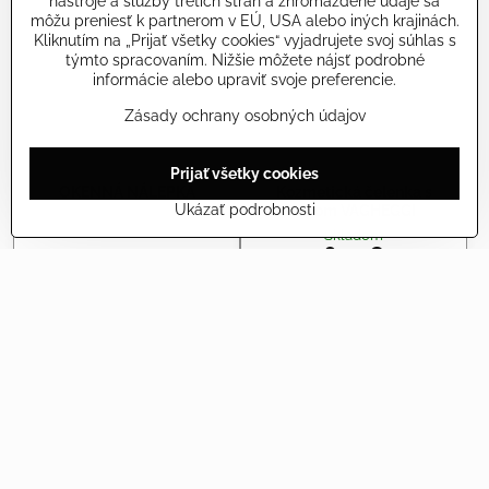
nástroje a služby tretích strán a zhromaždené údaje sa
môžu preniesť k partnerom v EÚ, USA alebo iných krajinách.
Kliknutím na „Prijať všetky cookies“ vyjadrujete svoj súhlas s
týmto spracovaním. Nižšie môžete nájsť podrobné
informácie alebo upraviť svoje preferencie.
Zásady ochrany osobných údajov
Prijať všetky cookies
OKENNÁ NÁLEPKA
Kozmetická čelenka s
Ukázať podrobnosti
logom VAGHEGGI
Skladom
8,50 €
Skladom
Zobraziť
Do košíka