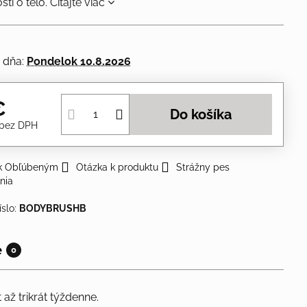
osti o telo.
Čítajte viac
 dňa:
Pondelok
10.8.2026
€
Do košíka
bez DPH
 k Obľúbeným
Otázka k produktu
Strážny pes
nia
íslo:
BODYBRUSHB
e
0
až trikrát týždenne.