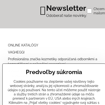
Newsletter
Chcem s
mailo
Odoberať naše novinky:
ONLINE KATALÓGY
VAGHEGGI
Profesionálna značka kozmetiky odporúčaná odborníkmi a
kozmetičkami s najlepšími recenziami.
Predvoľby súkromia
Vysoká koncentrácia prírodných účinných látok a
prispôsobené zloženie s najmodernejšími
Cookies používame na zlepšenie vašej návštevy tejto
technológiami nám umožňuje ponúkať veľmi účinné
webovej stránky, analýzu jej výkonnosti a zhromažďovanie
kozmetické produkty
údajov o jej používaní. Na tento účel môžeme použiť nástroje
a služby tretích strán a zhromaždené údaje sa môžu
najvyššej kvality a bezpečné pre vašu pokožku.
preniesť k partnerom v EÚ, USA alebo iných krajinách.
Kliknutím na „Prijať všetky cookies“ vyjadrujete svoj súhlas s