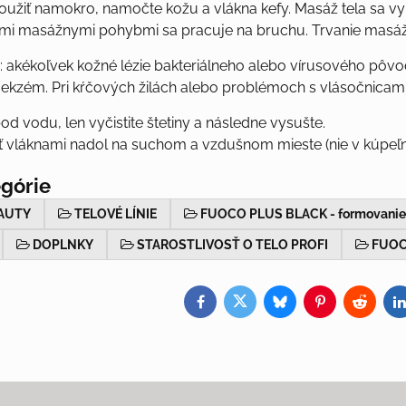
oužiť namokro, namočte kožu a vlákna kefy. Masáž tela sa v
mi masážnymi pohybmi sa pracuje na bruchu. Trvanie masáže 
: akékoľvek kožné lézie bakteriálneho alebo vírusového pôvod
 ekzém. Pri kŕčových žilách alebo problémoch s vlásočnicam
d vodu, len vyčistite štetiny a následne vysušte.
iť vláknami nadol na suchom a vzdušnom mieste (nie v kúpeľni
egórie
EAUTY
TELOVÉ LÍNIE
FUOCO PLUS BLACK - formovanie p
DOPLNKY
STAROSTLIVOSŤ O TELO PROFI
FUO
Facebook
Twitter
Bluesky
Pinterest
Reddit
L