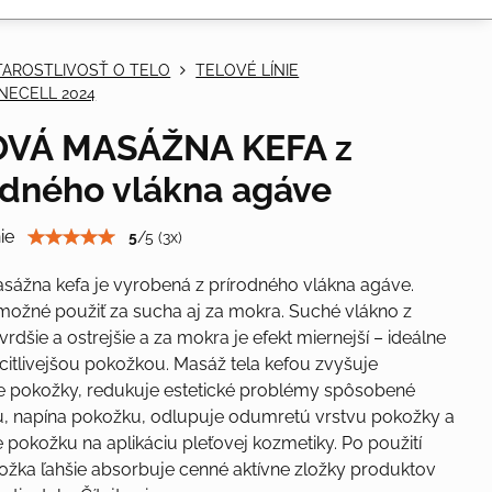
TAROSTLIVOSŤ O TELO
TELOVÉ LÍNIE
NECELL 2024
OVÁ MASÁŽNA KEFA z
odného vlákna agáve
ie
5
/
5
(
3
x)
sážna kefa je vyrobená z prírodného vlákna agáve.
 možné použiť za sucha aj za mokra. Suché vlákno z
vrdšie a ostrejšie a za mokra je efekt miernejší – ideálne
s citlivejšou pokožkou. Masáž tela kefou zvyšuje
e pokožky, redukuje estetické problémy spôsobené
ou, napína pokožku, odlupuje odumretú vrstvu pokožky a
e pokožku na aplikáciu pleťovej kozmetiky. Po použití
ožka ľahšie absorbuje cenné aktívne zložky produktov