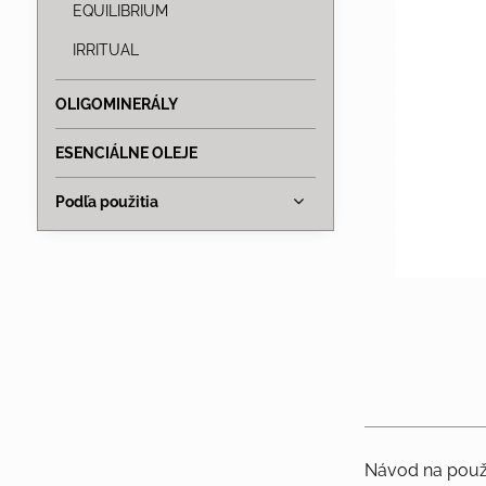
EQUILIBRIUM
IRRITUAL
OLIGOMINERÁLY
ESENCIÁLNE OLEJE
Podľa použitia
Návod na použi