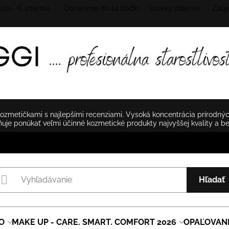
 100.- € zdarma Doručenie do 24 hodín
Vzorky zdarma Zaují
zmetičkami s najlepšími recenziami. Vysoká koncentrácia prírodnýc
je ponúkať veľmi účinné kozmetické produkty najvyššej kvality a b
Hľadať
O
MAKE UP - CARE. SMART. COMFORT 2026
OPAĽOVAN