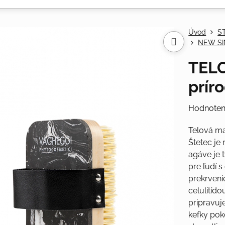
Úvod
S
NEW SI
TEL
prír
Hodnoten
Telová ma
Štetec je
agáve je t
pre ľudí 
prekrveni
celulitíd
pripravuj
kefky pok