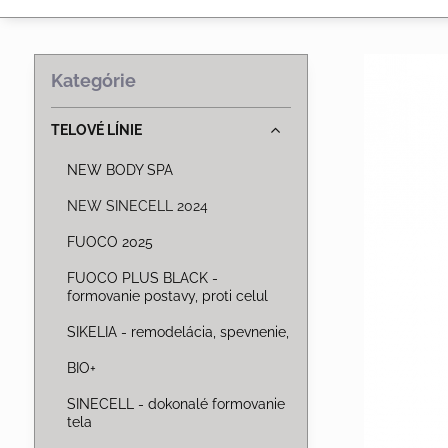
Kategórie
TELOVÉ LÍNIE
NEW BODY SPA
NEW SINECELL 2024
FUOCO 2025
FUOCO PLUS BLACK -
formovanie postavy, proti celul
SIKELIA - remodelácia, spevnenie,
BIO+
SINECELL - dokonalé formovanie
tela