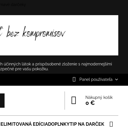
mavé darčeky
✕
h účinných látok a prispôsobené zloženie s najmodernejšími
ezpečné pre vašu pokožku.
Panel používateľa
Nákupný košík
0 €
IE
LIMITOVANÁ EDÍCIA
DOPLNKY
TIP NA DARČEK