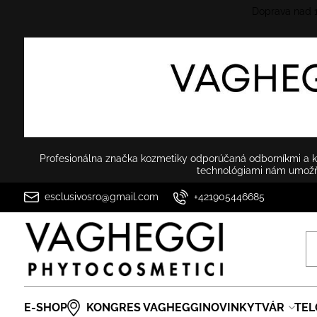
Doprava nad
Profesionálna značka kozmetiky odporúčaná odborníkmi a ko
technológiami nám umožňu
esclusivosro@gmail.com
+421905446685
E-SHOP
KONGRES VAGHEGGI
NOVINKY
TVÁR
TEL