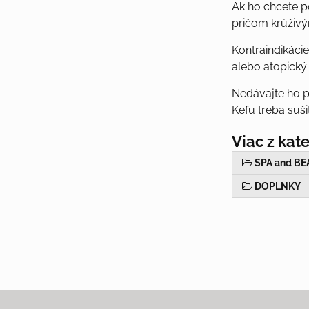
Ak ho chcete p
pričom krúživý
Kontraindikácie
alebo atopický
Nedávajte ho po
Kefu treba suš
Viac z kat
SPA and B
DOPLNKY