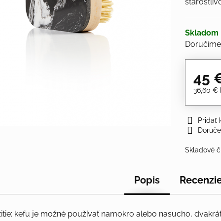
starostliv
Skladom
Doručíme
45 
36,60 €
Pridať
Doruče
Skladové č
Popis
Recenzi
tie: kefu je možné používať namokro alebo nasucho, dvakrát 