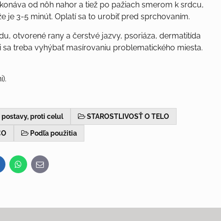
ykonáva od nôh nahor a tiež po pažiach smerom k srdcu,
je 3-5 minút. Oplatí sa to urobiť pred sprchovaním.
u, otvorené rany a čerstvé jazvy, psoriáza, dermatitída
i sa treba vyhýbať masírovaniu problematického miesta.
).
ostavy, proti celul
STAROSTLIVOSŤ O TELO
CO
Podľa použitia
inkedIn
WhatsApp
E-
mail