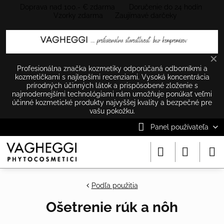
Doprava nad 100.- € zdarma Doručenie do 24 hodín
Vzorky zdarma Zaujímavé darčeky
✕
Profesionálna značka kozmetiky odporúčaná odborníkmi a
kozmetičkami s najlepšími recenziami. Vysoká koncentrácia
prírodných účinných látok a prispôsobené zloženie s
najmodernejšími technológiami nám umožňuje ponúkať veľmi
účinné kozmetické produkty najvyššej kvality a bezpečné pre
vašu pokožku.
Panel používateľa
Podľa použitia
Ošetrenie rúk a nôh