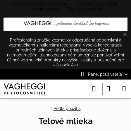
Doprava nad 100.- € zdarma Doručenie do 24 hodín
Vzorky zdarma Zaujímavé darčeky
✕
Profesionálna značka kozmetiky odporúčaná odborníkmi a
kozmetičkami s najlepšími recenziami. Vysoká koncentrácia
prírodných účinných látok a prispôsobené zloženie s
najmodernejšími technológiami nám umožňuje ponúkať veľmi
účinné kozmetické produkty najvyššej kvality a bezpečné pre
vašu pokožku.
Panel používateľa
Podľa použitia
Telové mlieka