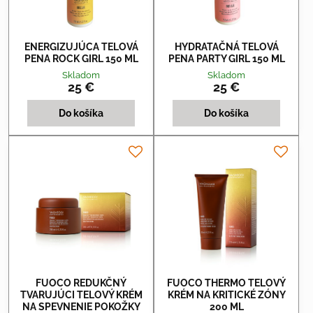
ENERGIZUJÚCA TELOVÁ
HYDRATAČNÁ TELOVÁ
PENA ROCK GIRL 150 ML
PENA PARTY GIRL 150 ML
Skladom
Skladom
25 €
25 €
Do košíka
Do košíka
FUOCO REDUKČNÝ
FUOCO THERMO TELOVÝ
TVARUJÚCI TELOVÝ KRÉM
KRÉM NA KRITICKÉ ZÓNY
NA SPEVNENIE POKOŽKY
200 ML