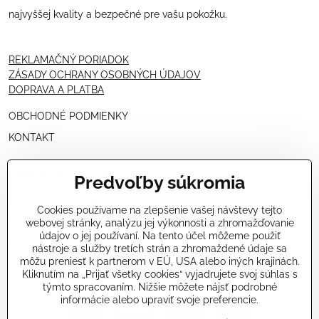
najvyššej kvality a bezpečné pre vašu pokožku.
REKLAMAČNÝ PORIADOK
ZÁSADY OCHRANY OSOBNÝCH ÚDAJOV
DOPRAVA A PLATBA
OBCHODNÉ PODMIENKY
KONTAKT
PRE KOZMETIČKY
Predvoľby súkromia
VÝHODNÁ PONUKA PRE PROFESIONÁLOV
Cookies používame na zlepšenie vašej návštevy tejto
webovej stránky, analýzu jej výkonnosti a zhromažďovanie
NÁVODY OŠETRENÍ - VIDEÁ
údajov o jej používaní. Na tento účel môžeme použiť
nástroje a služby tretích strán a zhromaždené údaje sa
ŠKOLENIE KOZMETIČIEK V TALIANSKU
môžu preniesť k partnerom v EÚ, USA alebo iných krajinách.
Kliknutím na „Prijať všetky cookies“ vyjadrujete svoj súhlas s
týmto spracovaním. Nižšie môžete nájsť podrobné
informácie alebo upraviť svoje preferencie.