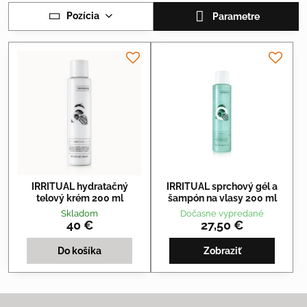
Pozícia
Parametre
IRRITUAL hydratačný
IRRITUAL sprchový gél a
telový krém 200 ml
šampón na vlasy 200 ml
Skladom
Dočasne vypredané
40 €
27,50 €
Do košíka
Zobraziť