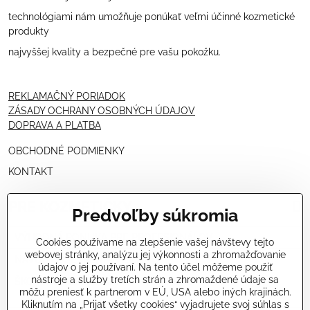
technológiami nám umožňuje ponúkať veľmi účinné kozmetické
produkty
najvyššej kvality a bezpečné pre vašu pokožku.
REKLAMAČNÝ PORIADOK
ZÁSADY OCHRANY OSOBNÝCH ÚDAJOV
DOPRAVA A PLATBA
OBCHODNÉ PODMIENKY
KONTAKT
PRE KOZMETIČKY
Predvoľby súkromia
VÝHODNÁ PONUKA PRE PROFESIONÁLOV
Cookies používame na zlepšenie vašej návštevy tejto
webovej stránky, analýzu jej výkonnosti a zhromažďovanie
NÁVODY OŠETRENÍ - VIDEÁ
údajov o jej používaní. Na tento účel môžeme použiť
nástroje a služby tretích strán a zhromaždené údaje sa
ŠKOLENIE KOZMETIČIEK V TALIANSKU
môžu preniesť k partnerom v EÚ, USA alebo iných krajinách.
Kliknutím na „Prijať všetky cookies“ vyjadrujete svoj súhlas s