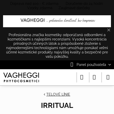
Doprava nad 100.- € zdarma Doručenie do 24 hodín
Vzorky zdarma Zaujímavé darčeky
✕
Profesionálna značka kozmetiky odporúčaná odborníkmi a
kozmetičkami s najlepšími recenziami. Vysoká koncentrácia
prírodných účinných látok a prispôsobené zloženie s
najmodernejšími technológiami nám umožňuje ponúkať veľmi
účinné kozmetické produkty najvyššej kvality a bezpečné pre
vašu pokožku.
Panel používateľa
TELOVÉ LÍNIE
IRRITUAL