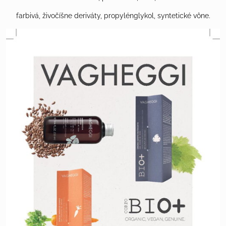
farbivá, živočíšne deriváty, propylénglykol, syntetické vône.