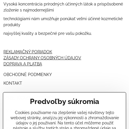
Vysoká koncentrácia prírodných účinných látok a prispôsobené
zloženie s najmodernejšími
technológiami nám umožňuje ponúkať veľmi účinné kozmetické
produkty
najvyššej kvality a bezpečné pre vašu pokožku.
REKLAMAČNÝ PORIADOK
ZÁSADY OCHRANY OSOBNÝCH ÚDAJOV
DOPRAVA A PLATBA
OBCHODNÉ PODMIENKY
KONTAKT
PRE KOZMETIČKY
Predvoľby súkromia
VÝHODNÁ PONUKA PRE PROFESIONÁLOV
Cookies používame na zlepšenie vašej návštevy tejto
webovej stránky, analýzu jej výkonnosti a zhromažďovanie
NÁVODY OŠETRENÍ - VIDEÁ
údajov o jej používaní. Na tento účel môžeme použiť
nástroje a služby tretích strán a zhromaždené údaje sa
ŠKOLENIE KOZMETIČIEK V TALIANSKU