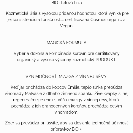
BIO+ telová línia
Kozmetická línia s vysokou pridanou hodnotou, ktorá vyniká pre
jej konzistenciu a funkčnosť.... certifikovaná Cosmos organic a
Vegan.
MAGICKÁ FORMULA
Výber a dokonalá kombinácia surovín pre certifikovaný
organický a vysoko výkonný kozmetický PRODUKT.
VÝNIMOČNOSŤ: MIAZGA Z VÍNNEJ RÉVY
Keď jar prichádza do kopcov Emílie, teplo slnka prebúdza
vinohrady Malvasie z dlhého zimného spánku. Živé kvapky silnej
regeneračnej esencie, vôňa miazgy z vínnej révy, ktorá
pochádza z ich drahocenných koreňov, prechádza celým
vinohradom.
Zber sa prevádza pri úsvite, aby sa dosiahla jedinečná účinnosť
prípravkov BIO +.