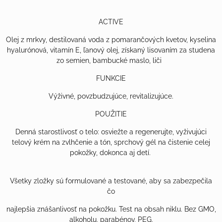
ACTIVE
Olej z mrkvy, destilovaná voda z pomarančových kvetov, kyselina
hyalurónová, vitamín E, ľanový olej, získaný lisovaním za studena
zo semien, bambucké maslo, liči
FUNKCIE
Výživné, povzbudzujúce, revitalizujúce.
POUŽITIE
Denná starostlivosť o telo: osviežte a regenerujte, vyživujúci
telový krém na zvlhčenie a tón, sprchový gél na čistenie celej
pokožky, dokonca aj detí.
Všetky zložky sú formulované a testované, aby sa zabezpečila
čo
najlepšia znášanlivosť na pokožku. Test na obsah niklu. Bez GMO,
alkoholu, parabénov, PEG,