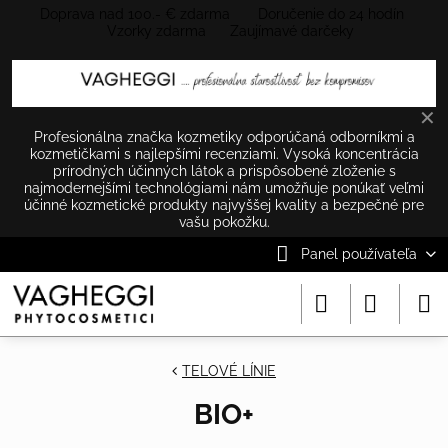
Doprava nad 100.- € zdarma Doručenie do 24 hodín
Vzorky zdarma Zaujímavé darčeky
✕
Profesionálna značka kozmetiky odporúčaná odborníkmi a
kozmetičkami s najlepšími recenziami. Vysoká koncentrácia
prírodných účinných látok a prispôsobené zloženie s
najmodernejšími technológiami nám umožňuje ponúkať veľmi
účinné kozmetické produkty najvyššej kvality a bezpečné pre
vašu pokožku.
Panel používateľa
TELOVÉ LÍNIE
BIO+