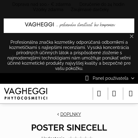
Doprava nad 100.- € zdarma Doručenie do 24 hodín
Vzorky zdarma Zaujímavé darčeky
✕
Profesionálna značka kozmetiky odporúčaná odborníkmi a
kozmetičkami s najlepšími recenziami. Vysoká koncentrácia
prírodných účinných látok a prispôsobené zloženie s
najmodernejšími technológiami nám umožňuje ponúkať veľmi
účinné kozmetické produkty najvyššej kvality a bezpečné pre
vašu pokožku.
Panel používateľa
DOPLNKY
POSTER SINECELL