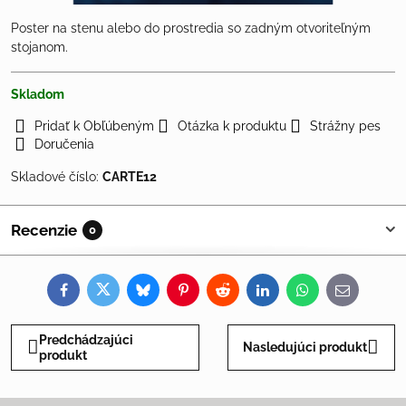
Poster na stenu alebo do prostredia so zadným otvoriteľným
stojanom.
Skladom
Pridať k Obľúbeným
Otázka k produktu
Strážny pes
Doručenia
Skladové číslo:
CARTE12
Recenzie
0
Facebook
Twitter
Bluesky
Pinterest
Reddit
LinkedIn
WhatsApp
E-
mail
Predchádzajúci
Nasledujúci produkt
produkt