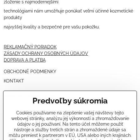
zloženie s najmodernejšími
technológiami nám umožňuje ponúkať veľmi účinné kozmetické
produkty
najvyššej kvality a bezpečné pre vašu pokožku.
REKLAMAČNÝ PORIADOK
ZÁSADY OCHRANY OSOBNÝCH ÚDAJOV
DOPRAVA A PLATBA
OBCHODNÉ PODMIENKY
KONTAKT
PRE KOZMETIČKY
Predvoľby súkromia
VÝHODNÁ PONUKA PRE PROFESIONÁLOV
Cookies používame na zlepšenie vašej návštevy tejto
webovej stránky, analýzu jej výkonnosti a zhromažďovanie
NÁVODY OŠETRENÍ - VIDEÁ
údajov o jej používaní. Na tento účel môžeme použiť
nástroje a služby tretích strán a zhromaždené údaje sa
ŠKOLENIE KOZMETIČIEK V TALIANSKU
môžu preniesť k partnerom v EÚ, USA alebo iných krajinách.