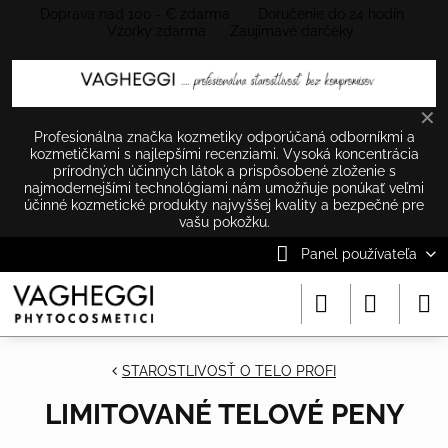
Doprava nad 100.- € zdarma Doručenie do 24 hodín
Vzorky zdarma Zaujímavé darčeky
✕
Profesionálna značka kozmetiky odporúčaná odborníkmi a
kozmetičkami s najlepšími recenziami. Vysoká koncentrácia
prírodných účinných látok a prispôsobené zloženie s
najmodernejšími technológiami nám umožňuje ponúkať veľmi
účinné kozmetické produkty najvyššej kvality a bezpečné pre
vašu pokožku.
Panel používateľa
STAROSTLIVOSŤ O TELO PROFI
LIMITOVANÉ TELOVÉ PENY