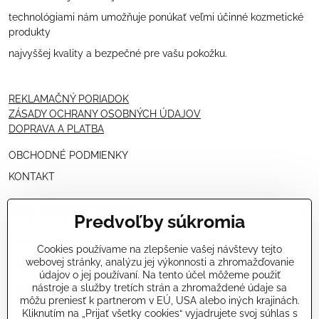
technológiami nám umožňuje ponúkať veľmi účinné kozmetické
produkty
najvyššej kvality a bezpečné pre vašu pokožku.
REKLAMAČNÝ PORIADOK
ZÁSADY OCHRANY OSOBNÝCH ÚDAJOV
DOPRAVA A PLATBA
OBCHODNÉ PODMIENKY
KONTAKT
PRE KOZMETIČKY
Predvoľby súkromia
VÝHODNÁ PONUKA PRE PROFESIONÁLOV
Cookies používame na zlepšenie vašej návštevy tejto
webovej stránky, analýzu jej výkonnosti a zhromažďovanie
NÁVODY OŠETRENÍ - VIDEÁ
údajov o jej používaní. Na tento účel môžeme použiť
nástroje a služby tretích strán a zhromaždené údaje sa
ŠKOLENIE KOZMETIČIEK V TALIANSKU
môžu preniesť k partnerom v EÚ, USA alebo iných krajinách.
Kliknutím na „Prijať všetky cookies“ vyjadrujete svoj súhlas s