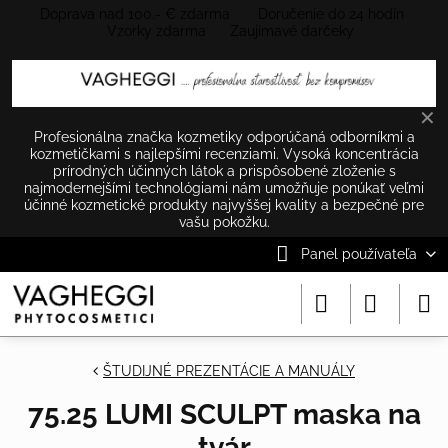
Doprava nad 100.- € zdarma Doručenie do 24 hodín
Vzorky zdarma Zaujímavé darčeky
✕
Profesionálna značka kozmetiky odporúčaná odborníkmi a
kozmetičkami s najlepšími recenziami. Vysoká koncentrácia
prírodných účinných látok a prispôsobené zloženie s
najmodernejšími technológiami nám umožňuje ponúkať veľmi
účinné kozmetické produkty najvyššej kvality a bezpečné pre
vašu pokožku.
Panel používateľa
ŠTUDIJNÉ PREZENTÁCIE A MANUÁLY
75.25 LUMI SCULPT maska na
tvár