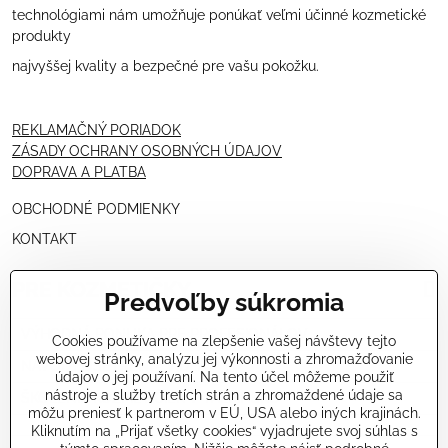
technológiami nám umožňuje ponúkať veľmi účinné kozmetické
produkty
najvyššej kvality a bezpečné pre vašu pokožku.
REKLAMAČNÝ PORIADOK
ZÁSADY OCHRANY OSOBNÝCH ÚDAJOV
DOPRAVA A PLATBA
OBCHODNÉ PODMIENKY
KONTAKT
PRE KOZMETIČKY
Predvoľby súkromia
VÝHODNÁ PONUKA PRE PROFESIONÁLOV
Cookies používame na zlepšenie vašej návštevy tejto
webovej stránky, analýzu jej výkonnosti a zhromažďovanie
NÁVODY OŠETRENÍ - VIDEÁ
údajov o jej používaní. Na tento účel môžeme použiť
nástroje a služby tretích strán a zhromaždené údaje sa
ŠKOLENIE KOZMETIČIEK V TALIANSKU
môžu preniesť k partnerom v EÚ, USA alebo iných krajinách.
Kliknutím na „Prijať všetky cookies“ vyjadrujete svoj súhlas s