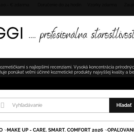
 100.- € zdarma Doručenie do 24 hodín
Vzorky zdarma Zaují
zmetičkami s najlepšími recenziami. Vysoká koncentrácia prírodnýc
je ponúkať veľmi účinné kozmetické produkty najvyššej kvality a b
Hľadať
O
MAKE UP - CARE. SMART. COMFORT 2026
OPAĽOVAN