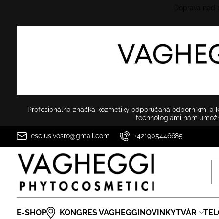
Doprava nad
Profesionálna značka kozmetiky odporúčaná odborníkmi a ko
technológiami nám umožňu
esclusivosro@gmail.com
+421905446685
E-SHOP
KONGRES VAGHEGGI
NOVINKY
TVÁR
TEL