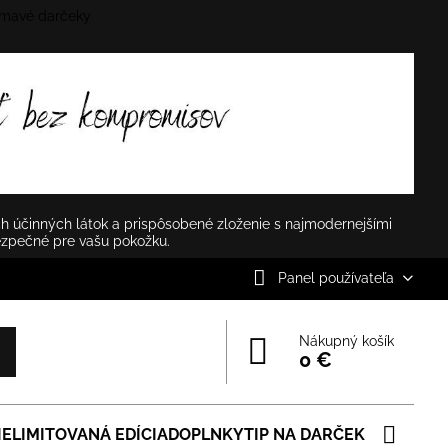
mavé darčeky
✕
h účinných látok a prispôsobené zloženie s najmodernejšími
ezpečné pre vašu pokožku.
Panel používateľa
Nákupný košík
0 €
IE
LIMITOVANÁ EDÍCIA
DOPLNKY
TIP NA DARČEK