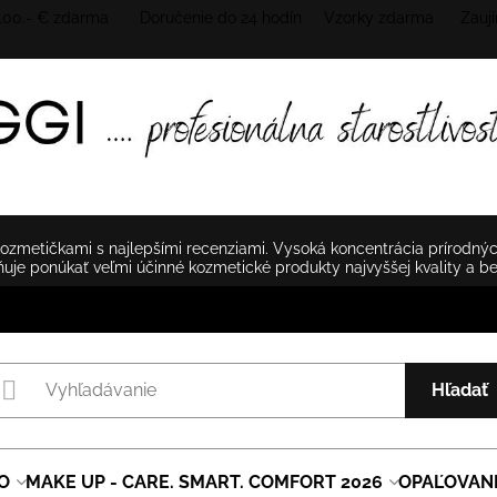
 100.- € zdarma Doručenie do 24 hodín
Vzorky zdarma Zaují
zmetičkami s najlepšími recenziami. Vysoká koncentrácia prírodnýc
je ponúkať veľmi účinné kozmetické produkty najvyššej kvality a b
Hľadať
O
MAKE UP - CARE. SMART. COMFORT 2026
OPAĽOVAN