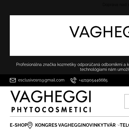
Doprava nad
Profesionálna značka kozmetiky odporúčaná odborníkmi a ko
technológiami nám umožňu
esclusivosro@gmail.com
+421905446685
E-SHOP
KONGRES VAGHEGGI
NOVINKY
TVÁR
TEL