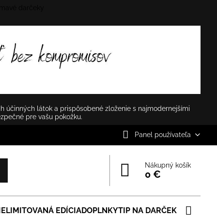
mavé darčeky
✕
h účinných látok a prispôsobené zloženie s najmodernejšími
ezpečné pre vašu pokožku.
Panel používateľa
Nákupný košík
0 €
IE
LIMITOVANÁ EDÍCIA
DOPLNKY
TIP NA DARČEK