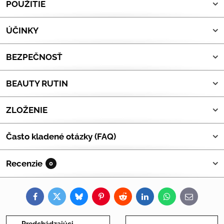
POUŽITIE
ÚČINKY
BEZPEČNOSŤ
BEAUTY RUTIN
ZLOŽENIE
Často kladené otázky (FAQ)
Recenzie
0
Facebook
Twitter
Bluesky
Pinterest
Reddit
LinkedIn
WhatsApp
E-
mail
Predchádzajúci