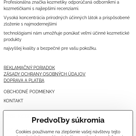
Profesionálna značka kozmetiky odporúčaná odborníkmi a
kozmetičkami s najlepšími recenziami.
Vysoká koncentrácia prírodných účinných látok a prispôsobené
zloženie s najmodernejšími
technológiami nám umožňuje ponúkať veľmi účinné kozmetické
produkty
najvyššej kvality a bezpečné pre vašu pokožku.
REKLAMAČNÝ PORIADOK
ZÁSADY OCHRANY OSOBNÝCH ÚDAJOV
DOPRAVA A PLATBA
OBCHODNÉ PODMIENKY
KONTAKT
PRE KOZMETIČKY
Predvoľby súkromia
VÝHODNÁ PONUKA PRE PROFESIONÁLOV
Cookies používame na zlepšenie vašej návštevy tejto