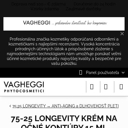
Doprava nad 100.- € zdarma Doručenie do 24 hodín
Vzorky zdarma Zaujímavé darčeky
✕
Profesionálna značka kozmetiky odporúčaná odborníkmi a
kozmetičkami s najlepšími recenziami. Vysoká koncentrácia
prírodných účinných látok a prispôsobené zloženie s
najmodernejšími technológiami nám umožňuje ponúkať veľmi
účinné kozmetické produkty najvyššej kvality a bezpečné pre
vašu pokožku.
Panel používateľa
75:25 LONGEVITY → ANTI-AGING a DLHOVEKOSŤ PLETI
75-25 LONGEVITY KRÉM NA
OČNÉ KONTÚRY 15 ML