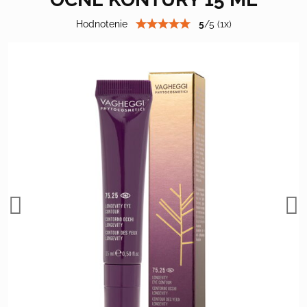
Hodnotenie
5
/
5
(
1
x)