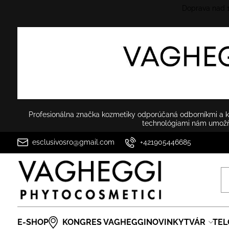
Doprava nad
Profesionálna značka kozmetiky odporúčaná odborníkmi a ko
technológiami nám umožňu
esclusivosro@gmail.com
+421905446685
E-SHOP
KONGRES VAGHEGGI
NOVINKY
TVÁR
TEL