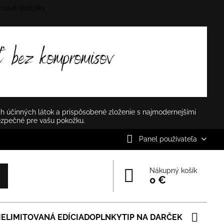
mavé darčeky
✕
h účinných látok a prispôsobené zloženie s najmodernejšími
ezpečné pre vašu pokožku.
Panel používateľa
Nákupný košík
0 €
IE
LIMITOVANÁ EDÍCIA
DOPLNKY
TIP NA DARČEK