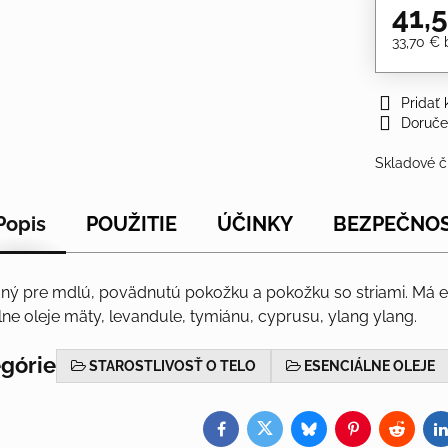
41,
33,70 €
Pridať
Doruče
Skladové č
Popis
POUŽITIE
ÚČINKY
BEZPEČNO
ný pre mdlú, povädnutú pokožku a pokožku so striami. Má elas
lne oleje mäty, levandule, tymiánu, cyprusu, ylang ylang.
egórie
STAROSTLIVOSŤ O TELO
ESENCIÁLNE OLEJE
Facebook
Twitter
Bluesky
Pinterest
Reddit
L