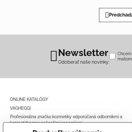
Predchádz
Newsletter
Chcem s
mailo
Odoberať naše novinky:
ONLINE KATALÓGY
VAGHEGGI
Profesionálna značka kozmetiky odporúčaná odborníkmi a
kozmetičkami s najlepšími recenziami.
Vysoká koncentrácia prírodných účinných látok a