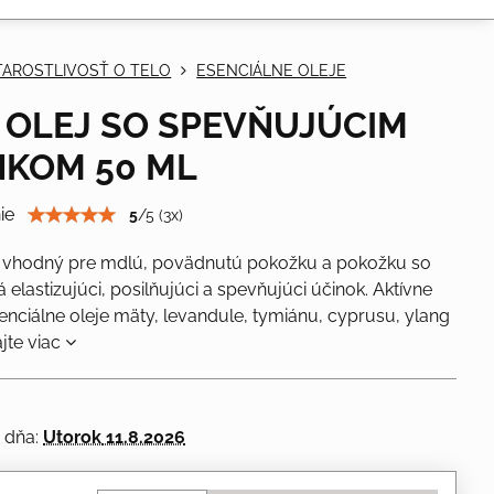
TAROSTLIVOSŤ O TELO
ESENCIÁLNE OLEJE
+ OLEJ SO SPEVŇUJÚCIM
NKOM 50 ML
ie
5
/
5
(
3
x)
k vhodný pre mdlú, povädnutú pokožku a pokožku so
á elastizujúci, posilňujúci a spevňujúci účinok. Aktívne
senciálne oleje mäty, levandule, tymiánu, cyprusu, ylang
ajte viac
 dňa:
Utorok
11.8.2026