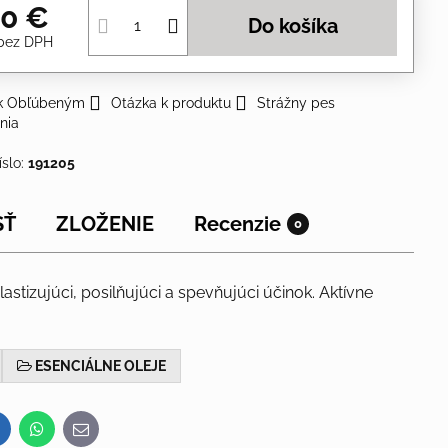
50 €
Do košíka
bez DPH
 k Obľúbeným
Otázka k produktu
Strážny pes
nia
íslo:
191205
SŤ
ZLOŽENIE
Recenzie
0
tizujúci, posilňujúci a spevňujúci účinok. Aktívne
ESENCIÁLNE OLEJE
inkedIn
WhatsApp
E-