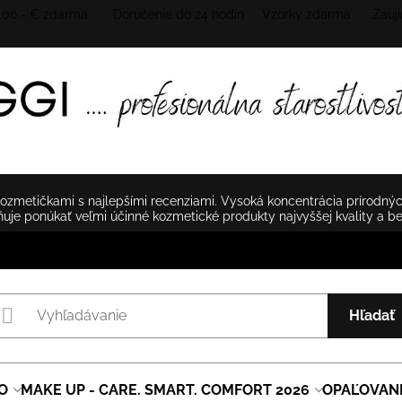
 100.- € zdarma Doručenie do 24 hodín
Vzorky zdarma Zaují
zmetičkami s najlepšími recenziami. Vysoká koncentrácia prírodnýc
je ponúkať veľmi účinné kozmetické produkty najvyššej kvality a b
Hľadať
O
MAKE UP - CARE. SMART. COMFORT 2026
OPAĽOVAN