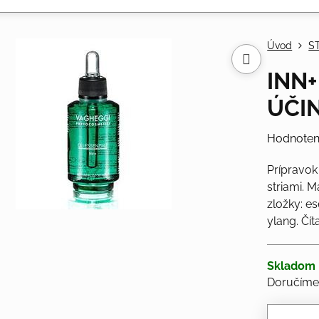
Úvod
S
INN
ÚČI
Hodnoten
Prípravo
striami. M
zložky: e
ylang.
Čít
Skladom
Doručíme