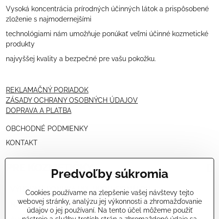
Vysoká koncentrácia prírodných účinných látok a prispôsobené
zloženie s najmodernejšími
technológiami nám umožňuje ponúkať veľmi účinné kozmetické
produkty
najvyššej kvality a bezpečné pre vašu pokožku.
REKLAMAČNÝ PORIADOK
ZÁSADY OCHRANY OSOBNÝCH ÚDAJOV
DOPRAVA A PLATBA
OBCHODNÉ PODMIENKY
KONTAKT
PRE KOZMETIČKY
Predvoľby súkromia
VÝHODNÁ PONUKA PRE PROFESIONÁLOV
Cookies používame na zlepšenie vašej návštevy tejto
webovej stránky, analýzu jej výkonnosti a zhromažďovanie
NÁVODY OŠETRENÍ - VIDEÁ
údajov o jej používaní. Na tento účel môžeme použiť