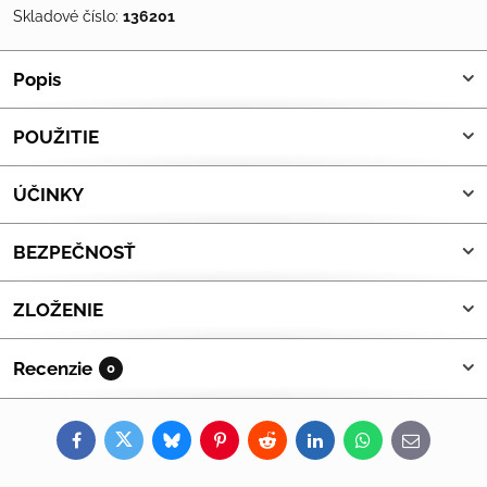
Skladové číslo:
136201
Popis
POUŽITIE
ÚČINKY
BEZPEČNOSŤ
ZLOŽENIE
Recenzie
0
Facebook
Twitter
Bluesky
Pinterest
Reddit
LinkedIn
WhatsApp
E-
mail