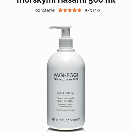
Hodnotenie
5
/
5
(
5
x)