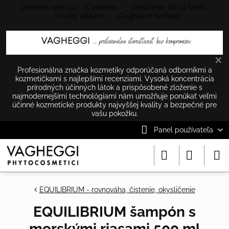
Doprava nad 100.- € zdarma Doručenie do 24 hodín
Vzorky zdarma Zaujímavé darčeky
✕
Profesionálna značka kozmetiky odporúčaná odborníkmi a
kozmetičkami s najlepšími recenziami. Vysoká koncentrácia
prírodných účinných látok a prispôsobené zloženie s
najmodernejšími technológiami nám umožňuje ponúkať veľmi
účinné kozmetické produkty najvyššej kvality a bezpečné pre
vašu pokožku.
Panel používateľa
EQUILIBRIUM - rovnováha, čistenie, okysličenie
EQUILIBRIUM šampón s
morskými riasami 500 ml