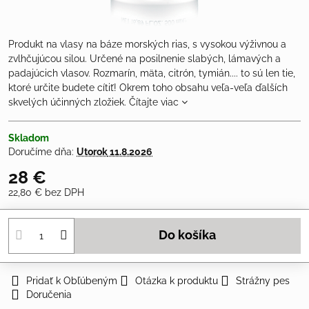
Produkt na vlasy na báze morských rias, s vysokou výživnou a
zvlhčujúcou silou. Určené na posilnenie slabých, lámavých a
padajúcich vlasov. Rozmarín, mäta, citrón, tymián.... to sú len tie,
ktoré určite budete cítiť! Okrem toho obsahu veľa-veľa ďalších
skvelých účinných zložiek.
Čítajte viac
Skladom
Doručíme dňa:
Utorok
11.8.2026
28 €
22,80 €
bez DPH
Do košíka
Pridať k Obľúbeným
Otázka k produktu
Strážny pes
Doručenia