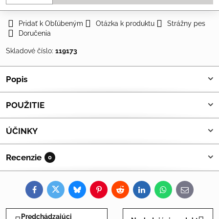
Pridať k Obľúbeným
Otázka k produktu
Strážny pes
Doručenia
Skladové číslo:
119173
Popis
POUŽITIE
ÚČINKY
Recenzie
0
Facebook
Twitter
Bluesky
Pinterest
Reddit
LinkedIn
WhatsApp
E-
mail
Predchádzajúci