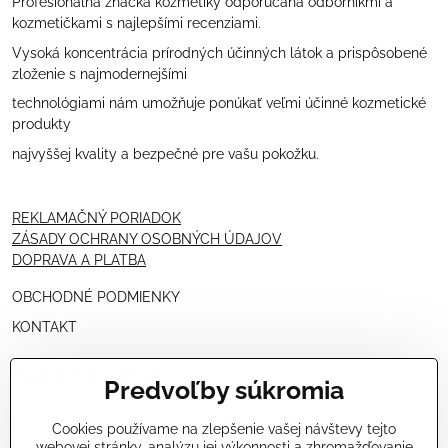
Profesionálna značka kozmetiky odporúčaná odborníkmi a
kozmetičkami s najlepšími recenziami.
Vysoká koncentrácia prírodných účinných látok a prispôsobené
zloženie s najmodernejšími
technológiami nám umožňuje ponúkať veľmi účinné kozmetické
produkty
najvyššej kvality a bezpečné pre vašu pokožku.
REKLAMAČNÝ PORIADOK
ZÁSADY OCHRANY OSOBNÝCH ÚDAJOV
DOPRAVA A PLATBA
OBCHODNÉ PODMIENKY
KONTAKT
PRE KOZMETIČKY
Predvoľby súkromia
VÝHODNÁ PONUKA PRE PROFESIONÁLOV
Cookies používame na zlepšenie vašej návštevy tejto
webovej stránky, analýzu jej výkonnosti a zhromažďovanie