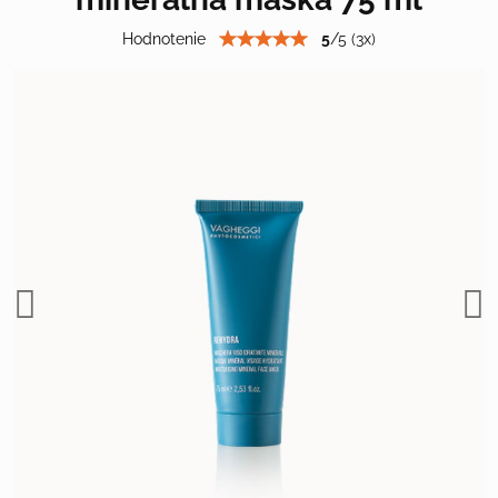
Hodnotenie
5
/
5
(
3
x)