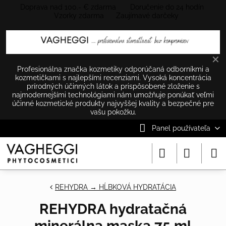
Doprava nad 100.- € zdarma Doručenie do 24 hodín
Vzorky zdarma Zaujímavé darčeky
✕
Profesionálna značka kozmetiky odporúčaná odborníkmi a
kozmetičkami s najlepšími recenziami. Vysoká koncentrácia
prírodných účinných látok a prispôsobené zloženie s
najmodernejšími technológiami nám umožňuje ponúkať veľmi
účinné kozmetické produkty najvyššej kvality a bezpečné pre
vašu pokožku.
Panel používateľa
REHYDRA → HĹBKOVÁ HYDRATÁCIA
REHYDRA hydratačná
minerálna maska 75 ml