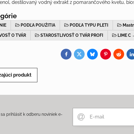
henol, destilovaný vodný extrakt z pomarančového kvetu, bios
egórie
NIE
PODĽA POUŹITIA
PODĽA TYPU PLETI
Mastn
VOSŤ O TVÁR
STAROSTLIVOSŤ O TVÁR PROFI
LIME C 
Facebook
Twitter
Bluesky
Pinterest
Reddit
L
ajúci produkt
a prihlásiť k odberu noviniek e-
m