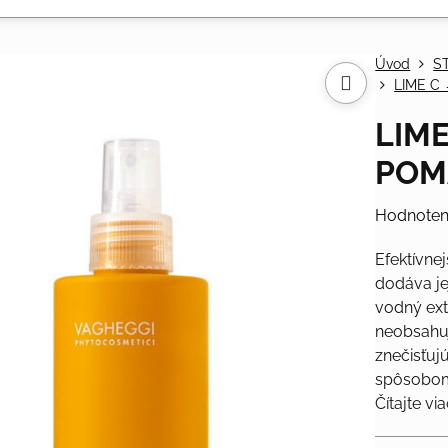
Úvod
S
LIME C 
LIME
POM
Hodnoten
Efektívne
dodáva je
vodný ext
neobsahuje
znečisťuj
spôsobom 
Čítajte vi