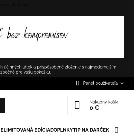
mavé darčeky
✕
h účinných látok a prispôsobené zloženie s najmodernejšími
ezpečné pre vašu pokožku.
Panel používateľa
Nákupný košík
0 €
IE
LIMITOVANÁ EDÍCIA
DOPLNKY
TIP NA DARČEK