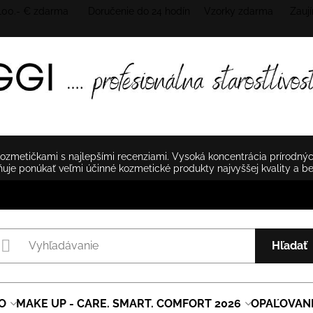
 100.- € zdarma Doručenie do 24 hodín
Vzorky zdarma Zaují
zmetičkami s najlepšími recenziami. Vysoká koncentrácia prírodnýc
je ponúkať veľmi účinné kozmetické produkty najvyššej kvality a b
Hľadať
O
MAKE UP - CARE. SMART. COMFORT 2026
OPAĽOVAN