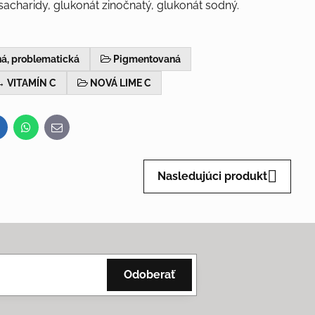
acharidy, glukonát zinočnatý, glukonát sodný.
á, problematická
Pigmentovaná
→ VITAMÍN C
NOVÁ LIME C
inkedIn
WhatsApp
E-
mail
Nasledujúci produkt
Odoberať