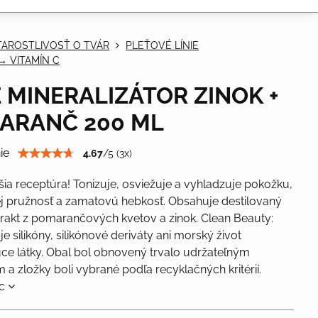
TAROSTLIVOSŤ O TVÁR
PLEŤOVÉ LÍNIE
→ VITAMÍN C
 MINERALIZÁTOR ZINOK +
ARANČ 200 ML
ie
4.67
/
5
(
3
x)
jšia receptúra! Tonizuje, osviežuje a vyhladzuje pokožku,
j pružnosť a zamatovú hebkosť. Obsahuje destilovaný
rakt z pomarančových kvetov a zinok. Clean Beauty:
 silikóny, silikónové deriváty ani morský život
úce látky. Obal bol obnovený trvalo udržateľným
a zložky boli vybrané podľa recyklačných kritérií.
ac