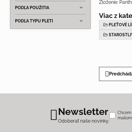
Zloženie: Pant
PODĽA POUŹITIA
Viac z kat
PODĽA TYPU PLETI
PLEŤOVÉ LÍ
STAROSTLI
Predchádz
Newsletter
Chcem s
mailo
Odoberať naše novinky: