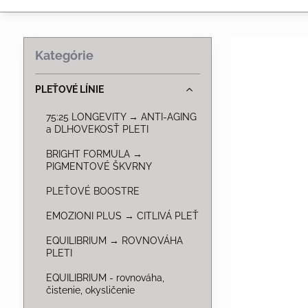
Kategórie
PLEŤOVÉ LÍNIE
75:25 LONGEVITY → ANTI-AGING
a DLHOVEKOSŤ PLETI
BRIGHT FORMULA →
PIGMENTOVÉ ŠKVRNY
PLEŤOVÉ BOOSTRE
EMOZIONI PLUS → CITLIVÁ PLEŤ
EQUILIBRIUM → ROVNOVÁHA
PLETI
EQUILIBRIUM - rovnováha,
čistenie, okysličenie