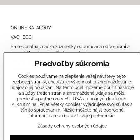
ONLINE KATALÓGY
VAGHEGGI
Profesionálna značka kozmetiky odporúčaná odborníkmi a
kozmetičkami s najlepšími recenziami.
Predvoľby súkromia
Vysoká koncentrácia prírodných účinných látok a
prispôsobené zloženie s najmodernejšími
Cookies používame na zlepšenie vašej návštevy tejto
technológiami nám umožňuje ponúkať veľmi účinné
webovej stránky, analýzu jej výkonnosti a zhromažďovanie
kozmetické produkty
údajov o jej používaní. Na tento účel môžeme použiť nástroje
a služby tretích strán a zhromaždené údaje sa môžu
najvyššej kvality a bezpečné pre vašu pokožku.
preniesť k partnerom v EÚ, USA alebo iných krajinách.
Kliknutím na „Prijať všetky cookies“ vyjadrujete svoj súhlas s
týmto spracovaním. Nižšie môžete nájsť podrobné
informácie alebo upraviť svoje preferencie.
Zásady ochrany osobných údajov