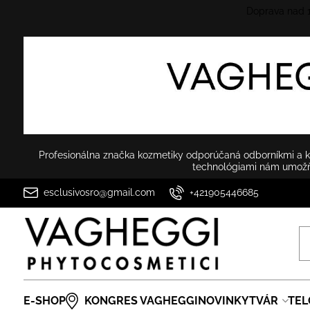
Doprava nad
Profesionálna značka kozmetiky odporúčaná odborníkmi a ko
technológiami nám umožňu
esclusivosro@gmail.com
+421905446685
E-SHOP
KONGRES VAGHEGGI
NOVINKY
TVÁR
TEL