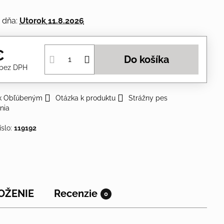
 dňa:
Utorok
11.8.2026
€
Do košíka
bez DPH
 k Obľúbeným
Otázka k produktu
Strážny pes
nia
íslo:
119192
OŽENIE
Recenzie
0