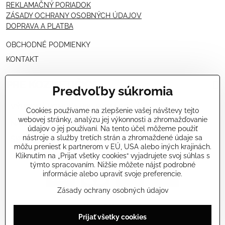
REKLAMAČNÝ PORIADOK
ZÁSADY OCHRANY OSOBNÝCH ÚDAJOV
DOPRAVA A PLATBA
OBCHODNÉ PODMIENKY
KONTAKT
PRE KOZMETIČKY
Predvoľby súkromia
VÝHODNÁ PONUKA PRE PROFESIONÁLOV
Cookies používame na zlepšenie vašej návštevy tejto
webovej stránky, analýzu jej výkonnosti a zhromažďovanie
NÁVODY OŠETRENÍ - VIDEÁ
údajov o jej používaní. Na tento účel môžeme použiť
nástroje a služby tretích strán a zhromaždené údaje sa
ŠKOLENIE KOZMETIČIEK V TALIANSKU
môžu preniesť k partnerom v EÚ, USA alebo iných krajinách.
Kliknutím na „Prijať všetky cookies“ vyjadrujete svoj súhlas s
týmto spracovaním. Nižšie môžete nájsť podrobné
informácie alebo upraviť svoje preferencie.
Zásady ochrany osobných údajov
©
2026
Copyright
Prijať všetky cookies
Predvoľby súkromia
Zásady ochrany osobných údajov