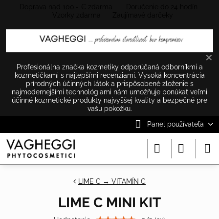
Doprava nad 100.- € zdarma Doručenie do 24 hodín
Vzorky zdarma Zaujímavé darčeky
✕
Profesionálna značka kozmetiky odporúčaná odborníkmi a
kozmetičkami s najlepšími recenziami. Vysoká koncentrácia
prírodných účinných látok a prispôsobené zloženie s
najmodernejšími technológiami nám umožňuje ponúkať veľmi
účinné kozmetické produkty najvyššej kvality a bezpečné pre
vašu pokožku.
Panel používateľa
LIME C → VITAMÍN C
LIME C MINI KIT