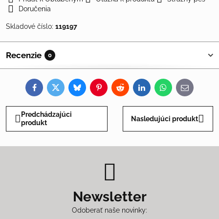
Doručenia
Skladové číslo:
119197
Recenzie
0
Facebook
Twitter
Bluesky
Pinterest
Reddit
LinkedIn
WhatsApp
E-
mail
Predchádzajúci
Nasledujúci produkt
produkt
Newsletter
Odoberať naše novinky: