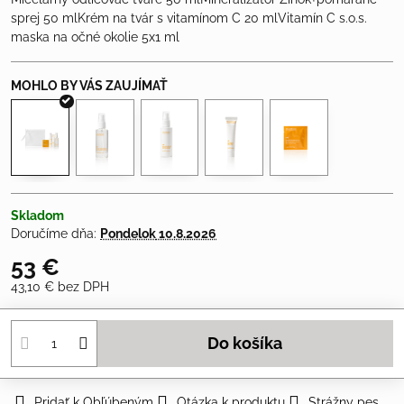
sprej 50 mlKrém na tvár s vitamínom C 20 mlVitamín C s.o.s.
maska ​​na očné okolie 5x1 ml
Skladom
Doručíme dňa:
Pondelok
10.8.2026
53 €
43,10 €
bez DPH
Do košíka
Pridať k Obľúbeným
Otázka k produktu
Strážny pes