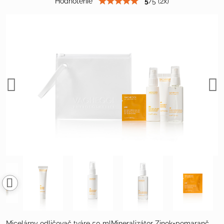
Hodnotenie
5
/
5
(
2
x)
Micelárny odličovač tváre 50 mlMineralizátor Zinok+pomaranč