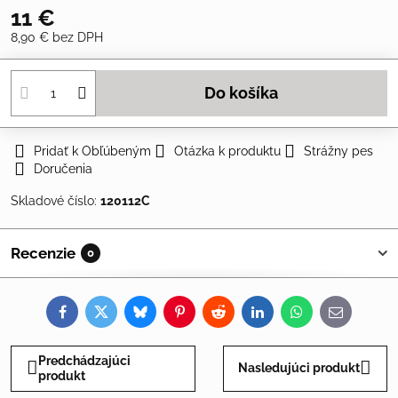
11 €
8,90 €
bez DPH
Do košíka
Pridať k Obľúbeným
Otázka k produktu
Strážny pes
Doručenia
Skladové číslo:
120112C
Recenzie
0
Facebook
Twitter
Bluesky
Pinterest
Reddit
LinkedIn
WhatsApp
E-
mail
Predchádzajúci
Nasledujúci produkt
produkt