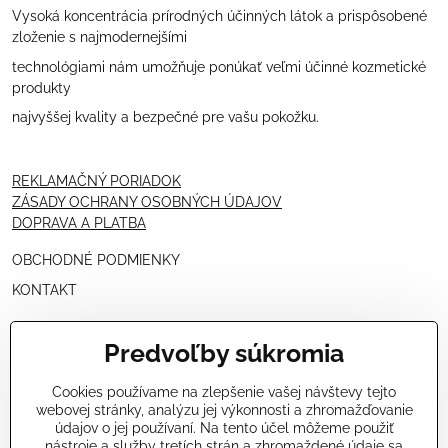
Vysoká koncentrácia prírodných účinných látok a prispôsobené
zloženie s najmodernejšími
technológiami nám umožňuje ponúkať veľmi účinné kozmetické
produkty
najvyššej kvality a bezpečné pre vašu pokožku.
REKLAMAČNÝ PORIADOK
ZÁSADY OCHRANY OSOBNÝCH ÚDAJOV
DOPRAVA A PLATBA
OBCHODNÉ PODMIENKY
KONTAKT
PRE KOZMETIČKY
Predvoľby súkromia
VÝHODNÁ PONUKA PRE PROFESIONÁLOV
Cookies používame na zlepšenie vašej návštevy tejto
webovej stránky, analýzu jej výkonnosti a zhromažďovanie
NÁVODY OŠETRENÍ - VIDEÁ
údajov o jej používaní. Na tento účel môžeme použiť
nástroje a služby tretích strán a zhromaždené údaje sa