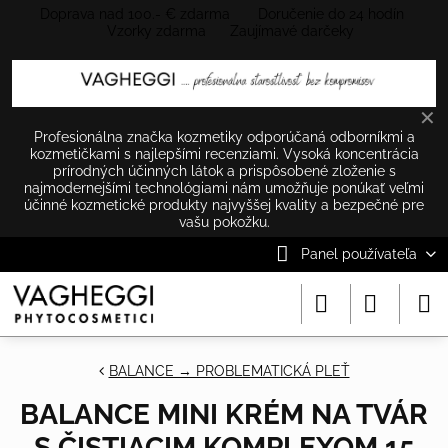
Doprava nad 100.- € zdarma Doručenie do 24 hodín
Vzorky zdarma Zaujímavé darčeky
✕
Profesionálna značka kozmetiky odporúčaná odborníkmi a
kozmetičkami s najlepšími recenziami. Vysoká koncentrácia
prírodných účinných látok a prispôsobené zloženie s
najmodernejšími technológiami nám umožňuje ponúkať veľmi
účinné kozmetické produkty najvyššej kvality a bezpečné pre
vašu pokožku.
Panel používateľa
BALANCE → PROBLEMATICKÁ PLEŤ
BALANCE MINI KRÉM NA TVÁR
S ČISTIACIM KOMPLEXOM 15