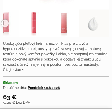
Upokojujúci pleťový krém Emozioni Plus pre citlivú a
hypersenzitívnu pleť, poskytuje vďaka svojej novej zamatovej
textúre hlboký komfort pokožky. Ľahká, ale obopínajúca emulzia,
ktorá dokonale splynie s pokožkou a dodáva jej zmäkčujúcu
sviežosť s ľahkým a jemným pocitom bez pocitu mastnoty.
Čítajte viac
Skladom
Doručíme dňa:
Pondelok
10.8.2026
63 €
51,20 €
bez DPH