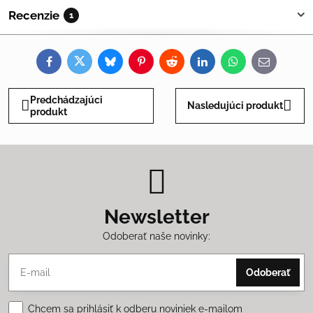
Recenzie
1
Facebook
Twitter
Bluesky
Pinterest
Reddit
LinkedIn
WhatsApp
E-
mail
Predchádzajúci
Nasledujúci produkt
produkt
Newsletter
Odoberať naše novinky:
Odoberať
Chcem sa prihlásiť k odberu noviniek e-mailom