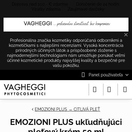
Doprava nad 100.- € zdarma Doručenie do 24 hodín
Vzorky zdarma Zaujímavé darčeky
✕
Profesionálna značka kozmetiky odporúčaná odborníkmi a
kozmetičkami s najlepšími recenziami. Vysoká koncentrácia
prírodných účinných látok a prispôsobené zloženie s
najmodernejšími technológiami nám umožňuje ponúkať veľmi
účinné kozmetické produkty najvyššej kvality a bezpečné pre
vašu pokožku.
Panel používateľa
EMOZIONI PLUS → CITLIVÁ PLEŤ
EMOZIONI PLUS ukľudňujúci
pleťový krém 50 ml