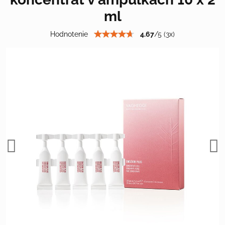
ml
Hodnotenie
4.67
/
5
(
3
x)