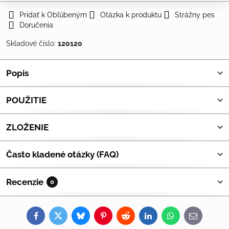
Pridať k Obľúbeným
Otázka k produktu
Strážny pes
Doručenia
Skladové číslo:
120120
Popis
POUŽITIE
ZLOŽENIE
Často kladené otázky (FAQ)
Recenzie
0
Facebook
Twitter
Bluesky
Pinterest
Reddit
LinkedIn
WhatsApp
E-
mail