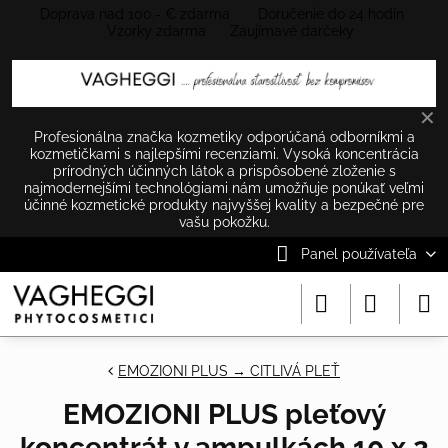
Doprava nad 100.- € zdarma Doručenie do 24 hodín
Vzorky zdarma Zaujímavé darčeky
✕
Profesionálna značka kozmetiky odporúčaná odborníkmi a
kozmetičkami s najlepšími recenziami. Vysoká koncentrácia
prírodných účinných látok a prispôsobené zloženie s
najmodernejšími technológiami nám umožňuje ponúkať veľmi
účinné kozmetické produkty najvyššej kvality a bezpečné pre
vašu pokožku.
Panel používateľa
EMOZIONI PLUS → CITLIVÁ PLEŤ
EMOZIONI PLUS pleťový
koncentrát v ampulkách 10 x 2