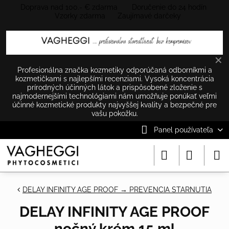
Doprava nad 100.- € zdarma Doručenie do 24 hodín
Vzorky zdarma Zaujímavé darčeky
✕
Profesionálna značka kozmetiky odporúčaná odborníkmi a
kozmetičkami s najlepšími recenziami. Vysoká koncentrácia
prírodných účinných látok a prispôsobené zloženie s
najmodernejšími technológiami nám umožňuje ponúkať veľmi
účinné kozmetické produkty najvyššej kvality a bezpečné pre
vašu pokožku.
Panel používateľa
DELAY INFINITY AGE PROOF → PREVENCIA STARNUTIA
DELAY INFINITY AGE PROOF
nočný krém 15 ml