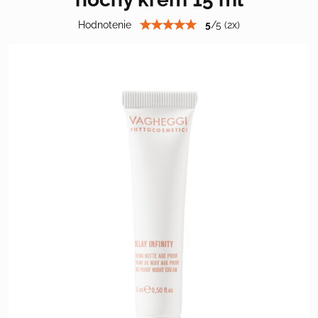
Hodnotenie
5
/
5
(
2
x)