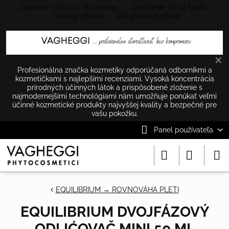
Doprava nad 100.- € zdarma Doručenie do 24 hodín
Vzorky zdarma Zaujímavé darčeky
✕
Profesionálna značka kozmetiky odporúčaná odborníkmi a
kozmetičkami s najlepšími recenziami. Vysoká koncentrácia
prírodných účinných látok a prispôsobené zloženie s
najmodernejšími technológiami nám umožňuje ponúkať veľmi
účinné kozmetické produkty najvyššej kvality a bezpečné pre
vašu pokožku.
Panel používateľa
EQUILIBRIUM → ROVNOVÁHA PLETI
EQUILIBRIUM DVOJFÁZOVÝ
ODLIĆOVAČ MINI 50 ML