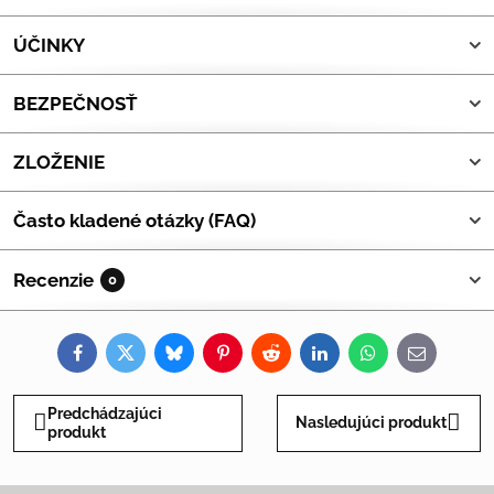
ÚČINKY
BEZPEČNOSŤ
ZLOŽENIE
Často kladené otázky (FAQ)
Recenzie
0
Facebook
Twitter
Bluesky
Pinterest
Reddit
LinkedIn
WhatsApp
E-
mail
Predchádzajúci
Nasledujúci produkt
produkt