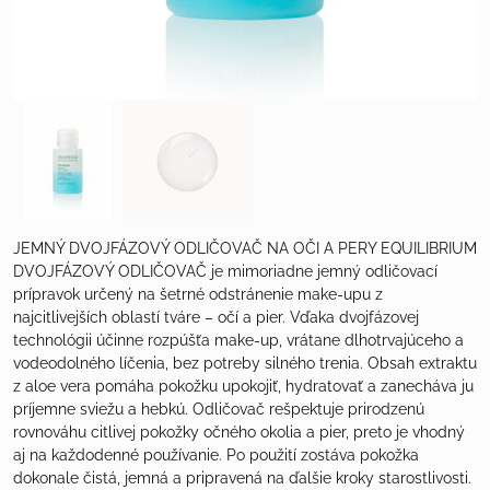
JEMNÝ DVOJFÁZOVÝ ODLIČOVAČ NA OČI A PERY EQUILIBRIUM
DVOJFÁZOVÝ ODLIČOVAČ je mimoriadne jemný odličovací
prípravok určený na šetrné odstránenie make-upu z
najcitlivejších oblastí tváre – očí a pier. Vďaka dvojfázovej
technológii účinne rozpúšťa make-up, vrátane dlhotrvajúceho a
vodeodolného líčenia, bez potreby silného trenia. Obsah extraktu
z aloe vera pomáha pokožku upokojiť, hydratovať a zanecháva ju
príjemne sviežu a hebkú. Odličovač rešpektuje prirodzenú
rovnováhu citlivej pokožky očného okolia a pier, preto je vhodný
aj na každodenné používanie. Po použití zostáva pokožka
dokonale čistá, jemná a pripravená na ďalšie kroky starostlivosti.