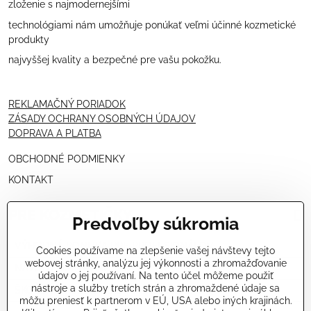
zloženie s najmodernejšími
technológiami nám umožňuje ponúkať veľmi účinné kozmetické
produkty
najvyššej kvality a bezpečné pre vašu pokožku.
REKLAMAČNÝ PORIADOK
ZÁSADY OCHRANY OSOBNÝCH ÚDAJOV
DOPRAVA A PLATBA
OBCHODNÉ PODMIENKY
KONTAKT
PRE KOZMETIČKY
Predvoľby súkromia
VÝHODNÁ PONUKA PRE PROFESIONÁLOV
Cookies používame na zlepšenie vašej návštevy tejto
webovej stránky, analýzu jej výkonnosti a zhromažďovanie
NÁVODY OŠETRENÍ - VIDEÁ
údajov o jej používaní. Na tento účel môžeme použiť
nástroje a služby tretích strán a zhromaždené údaje sa
ŠKOLENIE KOZMETIČIEK V TALIANSKU
môžu preniesť k partnerom v EÚ, USA alebo iných krajinách.