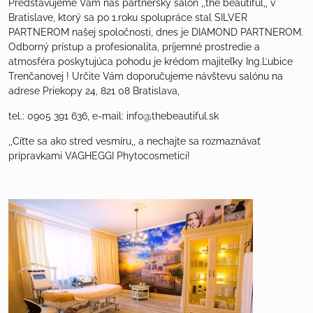
Predstavujeme Vám náš partnerský salón ,,the beautiful,, v
Bratislave, ktorý sa po 1.roku spolupráce stal SILVER
PARTNEROM našej spoločnosti, dnes je DIAMOND PARTNEROM.
Odborný prístup a profesionalita, príjemné prostredie a
atmosféra poskytujúca pohodu je krédom majiteľky Ing.Ľubice
Trenčanovej ! Určite Vám doporučujeme návštevu salónu na
adrese Priekopy 24, 821 08 Bratislava,
tel.: 0905 391 636, e-mail: info@thebeautiful.sk
,,Cíťte sa ako stred vesmíru,, a nechajte sa rozmaznávať
prípravkami VAGHEGGI Phytocosmetici!