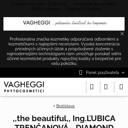
Doprava nad 100.- € zdarma Doručenie do 24 hodín
Vzorky zdarma Zaujímavé darčeky
✕
Profesionálna značka kozmetiky odporúčaná odborníkmi a
kozmetičkami s najlepšími recenziami. Vysoká koncentrácia
prírodných účinných látok a prispôsobené zloženie s
najmodernejšími technológiami nám umožňuje ponúkať veľmi
účinné kozmetické produkty najvyššej kvality a bezpečné pre
vašu pokožku.
Panel používateľa
Bratislava
,,the beautiful,, Ing.ĽUBICA
TRENČANOVÁ - DIAMOND