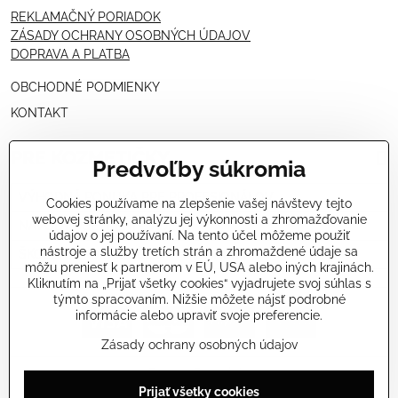
REKLAMAČNÝ PORIADOK
ZÁSADY OCHRANY OSOBNÝCH ÚDAJOV
DOPRAVA A PLATBA
OBCHODNÉ PODMIENKY
KONTAKT
PRE KOZMETIČKY
Predvoľby súkromia
VÝHODNÁ PONUKA PRE PROFESIONÁLOV
Cookies používame na zlepšenie vašej návštevy tejto
webovej stránky, analýzu jej výkonnosti a zhromažďovanie
NÁVODY OŠETRENÍ - VIDEÁ
údajov o jej používaní. Na tento účel môžeme použiť
nástroje a služby tretích strán a zhromaždené údaje sa
ŠKOLENIE KOZMETIČIEK V TALIANSKU
môžu preniesť k partnerom v EÚ, USA alebo iných krajinách.
Kliknutím na „Prijať všetky cookies“ vyjadrujete svoj súhlas s
týmto spracovaním. Nižšie môžete nájsť podrobné
informácie alebo upraviť svoje preferencie.
Zásady ochrany osobných údajov
©
2026
Copyright
Prijať všetky cookies
Predvoľby súkromia
Zásady ochrany osobných údajov