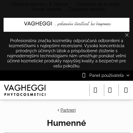
Doprava nad 100.- € zdarma Doručenie do 24 hodín
Vzorky zdarma Zaujímavé darčeky
✕
Profesionálna značka kozmetiky odporúčaná odborníkmi a
kozmetičkami s najlepšími recenziami. Vysoká koncentrácia
prírodných účinných látok a prispôsobené zloženie s
najmodernejšími technológiami nám umožňuje ponúkať veľmi
účinné kozmetické produkty najvyššej kvality a bezpečné pre
vašu pokožku.
Panel používateľa
Partneri
Humenné