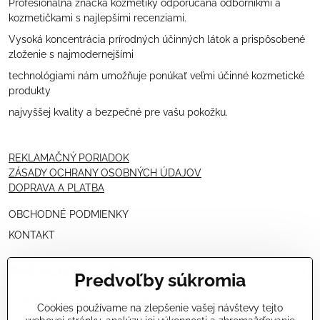
Profesionálna značka kozmetiky odporúčaná odborníkmi a
kozmetičkami s najlepšími recenziami.
Vysoká koncentrácia prírodných účinných látok a prispôsobené
zloženie s najmodernejšími
technológiami nám umožňuje ponúkať veľmi účinné kozmetické
produkty
najvyššej kvality a bezpečné pre vašu pokožku.
REKLAMAČNÝ PORIADOK
ZÁSADY OCHRANY OSOBNÝCH ÚDAJOV
DOPRAVA A PLATBA
OBCHODNÉ PODMIENKY
KONTAKT
PRE KOZMETIČKY
Predvoľby súkromia
VÝHODNÁ PONUKA PRE PROFESIONÁLOV
Cookies používame na zlepšenie vašej návštevy tejto