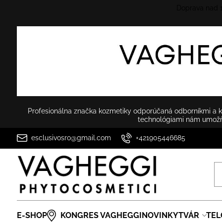
Doprava nad
Profesionálna značka kozmetiky odporúčaná odborníkmi a ko
technológiami nám umožňu
esclusivosro@gmail.com
+421905446685
E-SHOP
KONGRES VAGHEGGI
NOVINKY
TVÁR
TEL