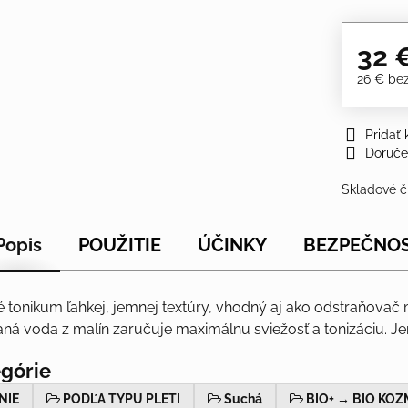
32 
26 €
be
Pridať
Doruče
Skladové č
Popis
POUŽITIE
ÚČINKY
BEZPEČNO
vé tonikum ľahkej, jemnej textúry, vhodný aj ako odstraňov
aná voda z malín zaručuje maximálnu sviežosť a tonizáciu. Je
egórie
NIE
PODĽA TYPU PLETI
Suchá
BIO+ → BIO KOZ