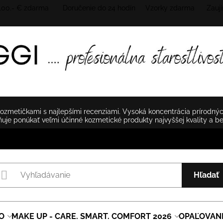
 100.- € zdarma Doručenie do 24 hodín
Vzorky zdarma Zaují
zmetičkami s najlepšími recenziami. Vysoká koncentrácia prírodnýc
je ponúkať veľmi účinné kozmetické produkty najvyššej kvality a b
Hľadať
O
MAKE UP - CARE. SMART. COMFORT 2026
OPAĽOVAN