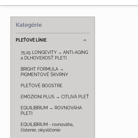
Kategórie
PLEŤOVÉ LÍNIE
75:25 LONGEVITY → ANTI-AGING
a DLHOVEKOSŤ PLETI
BRIGHT FORMULA →
PIGMENTOVÉ ŠKVRNY
PLEŤOVÉ BOOSTRE
EMOZIONI PLUS → CITLIVÁ PLEŤ
EQUILIBRIUM → ROVNOVÁHA
PLETI
EQUILIBRIUM - rovnováha,
čistenie, okysličenie