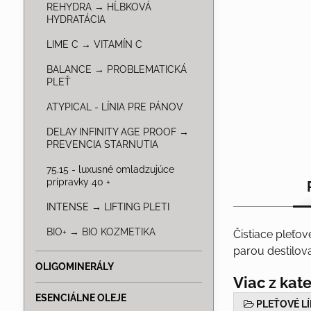
REHYDRA → HĹBKOVÁ
HYDRATÁCIA
LIME C → VITAMÍN C
BALANCE → PROBLEMATICKÁ
PLEŤ
ATYPICAL - LÍNIA PRE PÁNOV
DELAY INFINITY AGE PROOF →
PREVENCIA STARNUTIA
75.15 - luxusné omladzujúce
prípravky 40 +
INTENSE → LIFTING PLETI
BIO+ → BIO KOZMETIKA
Čistiace pleťo
parou destilov
OLIGOMINERÁLY
Viac z kat
ESENCIÁLNE OLEJE
PLEŤOVÉ LÍ