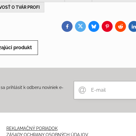
VOSŤ O TVÁR PROFI
Facebook
Twitter
Bluesky
Pinterest
Reddit
L
ajúci produkt
a prihlásiť k odberu noviniek e-
m
REKLAMAČNÝ PORIADOK
ZÁSADY OCHRANY OSOBNÝCH ÚDAJOV