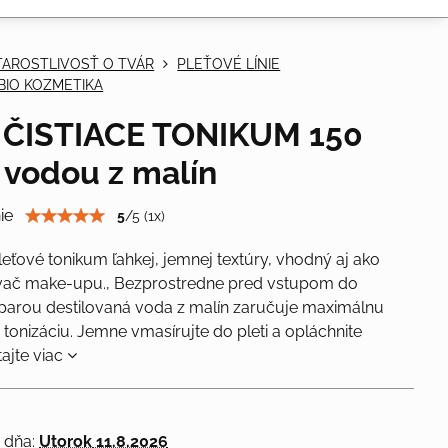
TAROSTLIVOSŤ O TVÁR
PLEŤOVÉ LÍNIE
 BIO KOZMETIKA
 ČISTIACE TONIKUM 150
 vodou z malín
ie
5
/
5
(
1
x)
pleťové tonikum ľahkej, jemnej textúry, vhodný aj ako
vač make-upu., Bezprostredne pred vstupom do
parou destilovaná voda z malín zaručuje maximálnu
 tonizáciu. Jemne vmasírujte do pleti a opláchnite
tajte viac
 dňa:
Utorok
11.8.2026