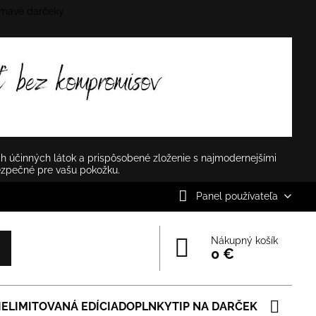
mavé darčeky
✕
h účinných látok a prispôsobené zloženie s najmodernejšími
ezpečné pre vašu pokožku.
Panel používateľa
Nákupný košík
0 €
IE
LIMITOVANÁ EDÍCIA
DOPLNKY
TIP NA DARČEK