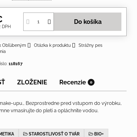
€
Do košíka
z DPH
 k Obľúbeným
Otázka k produktu
Strážny pes
nia
íslo:
118167
SŤ
ZLOŽENIE
Recenzie
0
ač make-upu., Bezprostredne pred vstupom do výrobku,
mne vmasírujte do pleti a opláchnite vodou.
METIKA
STAROSTLIVOSŤ O TVÁR
BIO+