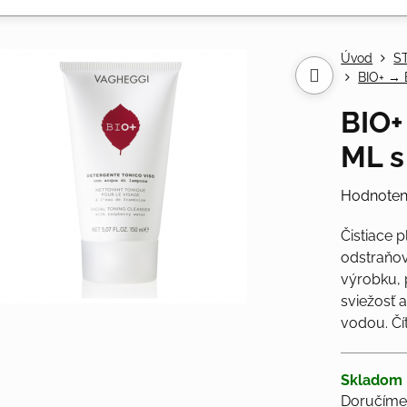
Úvod
S
BIO+ →
BIO+
ML s
Hodnoten
Čistiace 
odstraňo
výrobku, 
sviežosť a
vodou.
Čí
Skladom
Doručíme