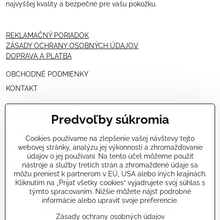
najvyššej kvality a bezpečné pre vašu pokožku.
REKLAMAČNÝ PORIADOK
ZÁSADY OCHRANY OSOBNÝCH ÚDAJOV
DOPRAVA A PLATBA
OBCHODNÉ PODMIENKY
KONTAKT
PRE KOZMETIČKY
Predvoľby súkromia
VÝHODNÁ PONUKA PRE PROFESIONÁLOV
Cookies používame na zlepšenie vašej návštevy tejto
webovej stránky, analýzu jej výkonnosti a zhromažďovanie
NÁVODY OŠETRENÍ - VIDEÁ
údajov o jej používaní. Na tento účel môžeme použiť
nástroje a služby tretích strán a zhromaždené údaje sa
ŠKOLENIE KOZMETIČIEK V TALIANSKU
môžu preniesť k partnerom v EÚ, USA alebo iných krajinách.
Kliknutím na „Prijať všetky cookies“ vyjadrujete svoj súhlas s
týmto spracovaním. Nižšie môžete nájsť podrobné
informácie alebo upraviť svoje preferencie.
Zásady ochrany osobných údajov