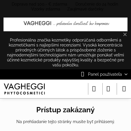
Doprava nad 100.- € zdarma Doručenie do 24 hodín
Vzorky zdarma Zaujímavé darčeky
✕
Profesionálna značka kozmetiky odporúčaná odborníkmi a
kozmetičkami s najlepšími recenziami. Vysoká koncentrácia
prírodných účinných látok a prispôsobené zloženie s
najmodernejšími technológiami nám umožňuje ponúkať veľmi
účinné kozmetické produkty najvyššej kvality a bezpečné pre
vašu pokožku.
Panel používateľa
Prístup zakázaný
Na prehliadanie tejto stránky musíte byť prihlásený.