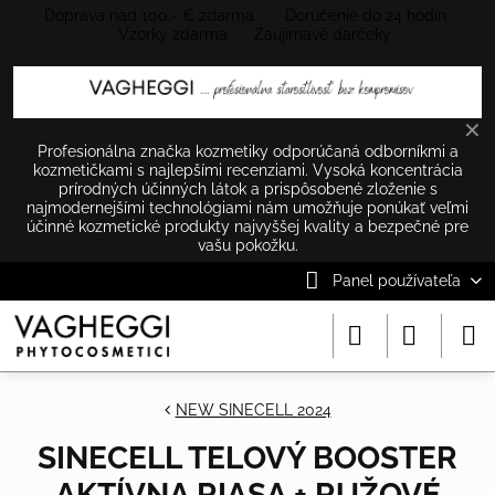
Doprava nad 100.- € zdarma Doručenie do 24 hodín
Vzorky zdarma Zaujímavé darčeky
✕
Profesionálna značka kozmetiky odporúčaná odborníkmi a
kozmetičkami s najlepšími recenziami. Vysoká koncentrácia
prírodných účinných látok a prispôsobené zloženie s
najmodernejšími technológiami nám umožňuje ponúkať veľmi
účinné kozmetické produkty najvyššej kvality a bezpečné pre
vašu pokožku.
Panel používateľa
NEW SINECELL 2024
SINECELL TELOVÝ BOOSTER
AKTÍVNA RIASA + RUŽOVÉ