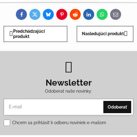
Facebook
Twitter
Bluesky
Pinterest
Reddit
LinkedIn
WhatsApp
E-
mail
Predchádzajúci
Nasledujúci produkt
produkt
Newsletter
Odoberať naše novinky:
Odoberať
Chcem sa prihlásiť k odberu noviniek e-mailom