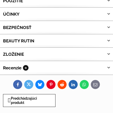
POUŽITIE
ÚČINKY
BEZPEČNOSŤ
BEAUTY RUTIN
ZLOŽENIE
Recenzie
0
Facebook
Twitter
Bluesky
Pinterest
Reddit
LinkedIn
WhatsApp
E-
mail
Predchádzajúci
produkt