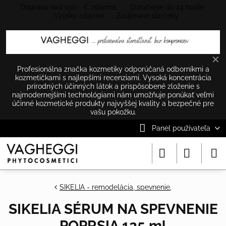
Doprava nad 100.- € zdarma Doručenie do 24 hodín
Vzorky zdarma Zaujímavé darčeky
✕
Profesionálna značka kozmetiky odporúčaná odborníkmi a
kozmetičkami s najlepšími recenziami. Vysoká koncentrácia
prírodných účinných látok a prispôsobené zloženie s
najmodernejšími technológiami nám umožňuje ponúkať veľmi
účinné kozmetické produkty najvyššej kvality a bezpečné pre
vašu pokožku.
Panel používateľa
SIKELIA - remodelácia, spevnenie,
SIKELIA SÉRUM NA SPEVNENIE
POPRSIA 125 ml