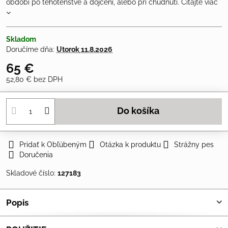
období po tehotenstve a dojčení, alebo pri chudnutí.
Čítajte viac
Skladom
Doručíme dňa:
Utorok
11.8.2026
65 €
52,80 €
bez DPH
Do košíka
Pridať k Obľúbeným
Otázka k produktu
Strážny pes
Doručenia
Skladové číslo:
127183
Popis