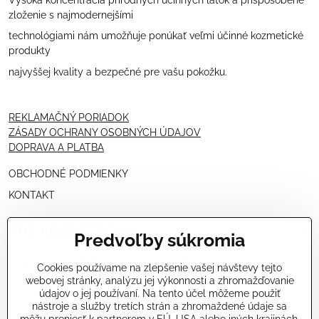
zloženie s najmodernejšími
technológiami nám umožňuje ponúkať veľmi účinné kozmetické
produkty
najvyššej kvality a bezpečné pre vašu pokožku.
REKLAMAČNÝ PORIADOK
ZÁSADY OCHRANY OSOBNÝCH ÚDAJOV
DOPRAVA A PLATBA
OBCHODNÉ PODMIENKY
KONTAKT
PRE KOZMETIČKY
Predvoľby súkromia
VÝHODNÁ PONUKA PRE PROFESIONÁLOV
Cookies používame na zlepšenie vašej návštevy tejto
webovej stránky, analýzu jej výkonnosti a zhromažďovanie
NÁVODY OŠETRENÍ - VIDEÁ
údajov o jej používaní. Na tento účel môžeme použiť
nástroje a služby tretích strán a zhromaždené údaje sa
ŠKOLENIE KOZMETIČIEK V TALIANSKU