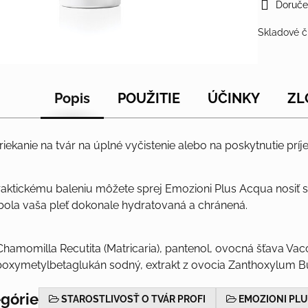
Doruče
Skladové č
Popis
POUŽITIE
ÚČINKY
ZL
riekanie na tvár na úplné vyčistenie alebo na poskytnutie prí
aktickému baleniu môžete sprej Emozioni Plus Acqua nosiť st
ola vaša pleť dokonale hydratovaná a chránená.
hamomilla Recutita (Matricaria), pantenol, ovocná šťava Vac
boxymetylbetaglukán sodný, extrakt z ovocia Zanthoxylum Bu
egórie
STAROSTLIVOSŤ O TVÁR PROFI
EMOZIONI PLU