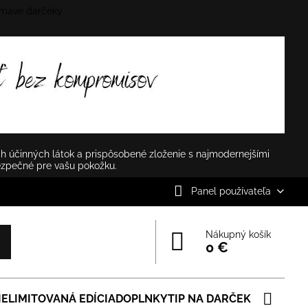
mavé darčeky
✕
h účinných látok a prispôsobené zloženie s najmodernejšími
ezpečné pre vašu pokožku.
Panel používateľa
Nákupný košík
0 €
IE
LIMITOVANÁ EDÍCIA
DOPLNKY
TIP NA DARČEK