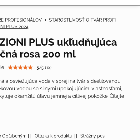
RE PROFESIONÁLOV
STAROSTLIVOSŤ O TVÁR PROFI
NI PLUS 2024
IONI PLUS ukľudňujúca
čná rosa 200 ml
ie
5
/
5
(
1
x)
á a osviežujúca voda v spreji na tvár s destilovanou
ovou vodou so silnými upokojujúcimi vlastnosťami,
kytuje okamžitú úľavu jemnej a citlivej pokožke.
Čítajte
 k Obľúbeným
Otázka k produktu
Strážny pes