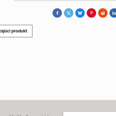
Facebook
Twitter
Bluesky
Pinterest
Reddit
L
ajúci produkt