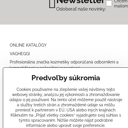
Chcem s
mailo
Odoberať naše novinky:
ONLINE KATALÓGY
VAGHEGGI
Profesionálna značka kozmetiky odporúčaná odborníkmi a
kozmetičkami s najlepšími recenziami.
Predvoľby súkromia
Vysoká koncentrácia prírodných účinných látok a
prispôsobené zloženie s najmodernejšími
Cookies používame na zlepšenie vašej návštevy tejto
technológiami nám umožňuje ponúkať veľmi účinné
webovej stránky, analýzu jej výkonnosti a zhromažďovanie
kozmetické produkty
údajov o jej používaní. Na tento účel môžeme použiť nástroje
a služby tretích strán a zhromaždené údaje sa môžu
najvyššej kvality a bezpečné pre vašu pokožku.
preniesť k partnerom v EÚ, USA alebo iných krajinách.
Kliknutím na „Prijať všetky cookies“ vyjadrujete svoj súhlas s
týmto spracovaním. Nižšie môžete nájsť podrobné
informácie alebo upraviť svoje preferencie.