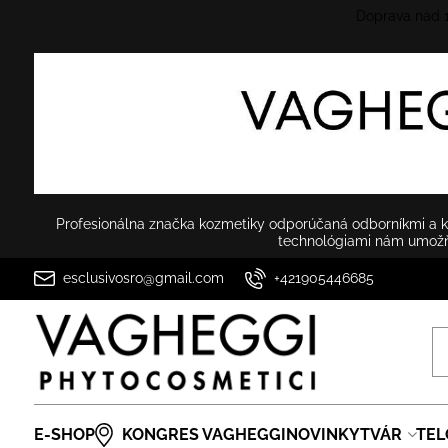
Doprava nad
Profesionálna značka kozmetiky odporúčaná odborníkmi a ko
technológiami nám umožňu
esclusivosro@gmail.com
+421905446685
E-SHOP
KONGRES VAGHEGGI
NOVINKY
TVÁR
TEL