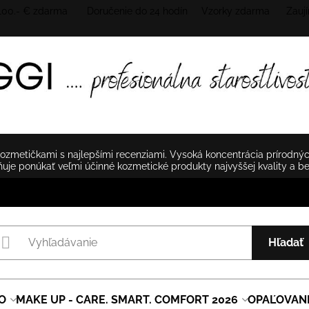
 100.- € zdarma Doručenie do 24 hodín
Vzorky zdarma Zaují
zmetičkami s najlepšími recenziami. Vysoká koncentrácia prírodnýc
je ponúkať veľmi účinné kozmetické produkty najvyššej kvality a b
Hľadať
O
MAKE UP - CARE. SMART. COMFORT 2026
OPAĽOVAN