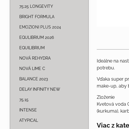
75:25 LONGEVITY
BRIGHT FORMULA
EMOZIONI PLUS 2024
EQULIBRIUM 2026
EQUILIBRIUM
NOVÁ REHYDRA
Ideálne na nast
potrebu.
NOVÁ LIME C
Vďaka super pr
BALANCE 2023
make-up, aby b
DELAY INFINITY NEW
Zloženie
75.15
Kvetová voda C
INTENSE
(kurkuma), kar
ATYPICAL
Viac z kat