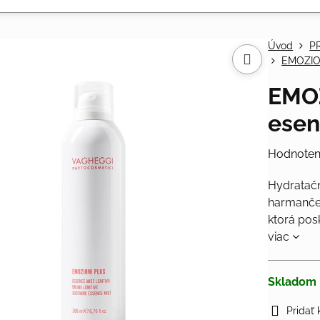
Úvod
P
EMOZIO
EMOZ
esen
Hodnoten
Hydratačn
harmanček
ktorá pos
viac
Skladom
Pridať