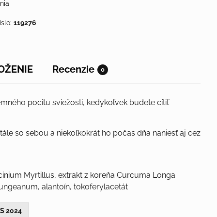
nia
íslo:
119276
OŽENIE
Recenzie
0
jemného pocitu sviežosti, kedykoľvek budete cítiť
ále so sebou a niekoľkokrát ho počas dňa naniesť aj cez
cinium Myrtillus, extrakt z koreňa Curcuma Longa
ngeanum, alantoín, tokoferylacetát
S 2024