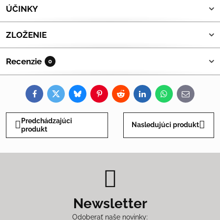
ÚČINKY
ZLOŽENIE
Recenzie
0
Facebook
Twitter
Bluesky
Pinterest
Reddit
LinkedIn
WhatsApp
E-
mail
Predchádzajúci
Nasledujúci produkt
produkt
Newsletter
Odoberať naše novinky: