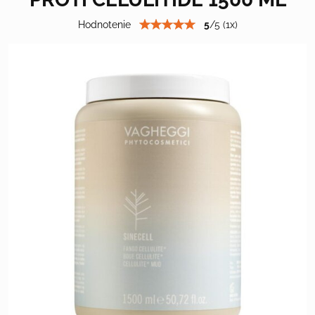
Hodnotenie
5
/
5
(
1
x)