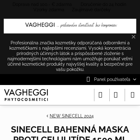
Doprava nad 100.- € zdarma Doručenie do 24 hodín
Vzorky zdarma Zaujímavé darčeky
✕
Profesionálna značka kozmetiky odporúčaná odborníkmi a
kozmetičkami s najlepšími recenziami. Vysoká koncentrácia
prírodných účinných látok a prispôsobené zloženie s
najmodernejšími technológiami nám umožňuje ponúkať veľmi
účinné kozmetické produkty najvyššej kvality a bezpečné pre
vašu pokožku.
Panel používateľa
NEW SINECELL 2024
SINECELL BAHENNÁ MASKA
PROTI CELULITÍDE 1500 ML