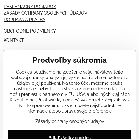
REKLAMAČNÝ PORIADOK
ZÁSADY OCHRANY OSOBNÝCH ÚDAJOV
DOPRAVA A PLATBA
OBCHODNÉ PODMIENKY
KONTAKT
PRE KOZMETIČKY
Predvoľby súkromia
VÝHODNÁ PONUKA PRE PROFESIONÁLOV
Cookies používame na zlepšenie vašej návštevy tejto
webovej stránky, analýzu jej výkonnosti a zhromažďovanie
NÁVODY OŠETRENÍ - VIDEÁ
údajov o jej používaní. Na tento účel môžeme použiť
nástroje a služby tretích strán a zhromaždené údaje sa
ŠKOLENIE KOZMETIČIEK V TALIANSKU
môžu preniesť k partnerom v EÚ, USA alebo iných krajinách.
Kliknutím na „Prijať všetky cookies“ vyjadrujete svoj súhlas s
týmto spracovaním. Nižšie môžete nájsť podrobné
informácie alebo upraviť svoje preferencie.
Zásady ochrany osobných údajov
©
2026
Copyright
Prijať všetky cookies
Predvoľby súkromia
Zásady ochrany osobných údajov