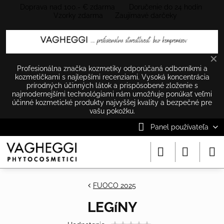
Doprava nad 100.- € zdarma Doručenie do 24 hodín
Vzorky zdarma Zaujímavé darčeky
✕
Profesionálna značka kozmetiky odporúčaná odborníkmi a
kozmetičkami s najlepšími recenziami. Vysoká koncentrácia
prírodných účinných látok a prispôsobené zloženie s
najmodernejšími technológiami nám umožňuje ponúkať veľmi
účinné kozmetické produkty najvyššej kvality a bezpečné pre
vašu pokožku.
Panel používateľa
FUOCO 2025
LEGíNY