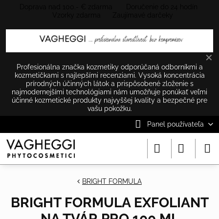
Doprava nad 100.- € zdarma Doručenie do 24 hodín
Vzorky zdarma Zaujímavé darčeky
✕
Profesionálna značka kozmetiky odporúčaná odborníkmi a
kozmetičkami s najlepšími recenziami. Vysoká koncentrácia
prírodných účinných látok a prispôsobené zloženie s
najmodernejšími technológiami nám umožňuje ponúkať veľmi
účinné kozmetické produkty najvyššej kvality a bezpečné pre
vašu pokožku.
Panel používateľa
BRIGHT FORMULA
BRIGHT FORMULA EXFOLIANT
NA TVÁR PRO 100 ML