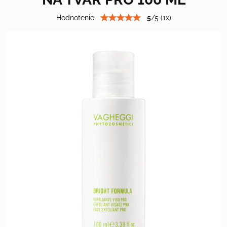
Hodnotenie
5
/
5
(
1
x)