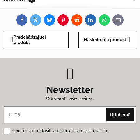
Facebook
Twitter
Bluesky
Pinterest
Reddit
LinkedIn
WhatsApp
E-
mail
Predchádzajúci
Nasledujúci produkt
produkt
Newsletter
Odoberať naše novinky:
Odoberať
Chcem sa prihlásiť k odberu noviniek e-mailom