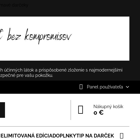
mavé darčeky
✕
h účinných látok a prispôsobené zloženie s najmodernejšími
ezpečné pre vašu pokožku.
Panel používateľa
Nákupný košík
0 €
IE
LIMITOVANÁ EDÍCIA
DOPLNKY
TIP NA DARČEK