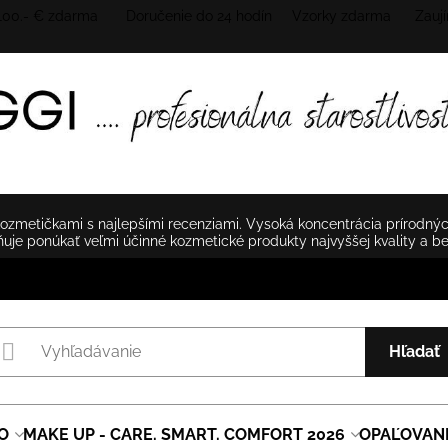
 100.- € zdarma Doručenie do 24 hodín
Vzorky zdarma Zaují
zmetičkami s najlepšími recenziami. Vysoká koncentrácia prírodnýc
je ponúkať veľmi účinné kozmetické produkty najvyššej kvality a b
Hľadať
O
MAKE UP - CARE. SMART. COMFORT 2026
OPAĽOVAN