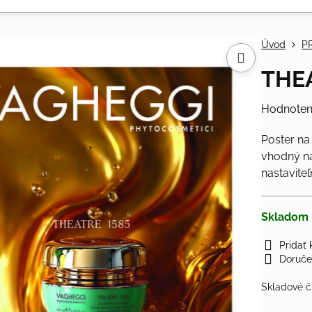
Úvod
P
THEA
Hodnoten
Poster na
vhodný n
nastavite
Skladom
Pridať
Doruče
Skladové č