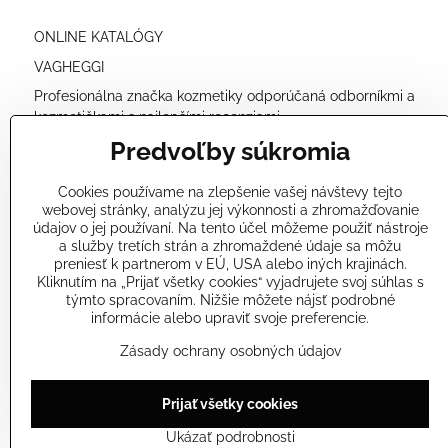
ONLINE KATALÓGY
VAGHEGGI
Profesionálna značka kozmetiky odporúčaná odborníkmi a
kozmetičkami s najlepšími recenziami.
Predvoľby súkromia
Vysoká koncentrácia prírodných účinných látok a
prispôsobené zloženie s najmodernejšími
Cookies používame na zlepšenie vašej návštevy tejto
technológiami nám umožňuje ponúkať veľmi účinné
webovej stránky, analýzu jej výkonnosti a zhromažďovanie
kozmetické produkty
údajov o jej používaní. Na tento účel môžeme použiť nástroje
a služby tretích strán a zhromaždené údaje sa môžu
najvyššej kvality a bezpečné pre vašu pokožku.
preniesť k partnerom v EÚ, USA alebo iných krajinách.
Kliknutím na „Prijať všetky cookies“ vyjadrujete svoj súhlas s
týmto spracovaním. Nižšie môžete nájsť podrobné
informácie alebo upraviť svoje preferencie.
Zásady ochrany osobných údajov
Prijať všetky cookies
©
2026
Co
Ukázať podrobnosti