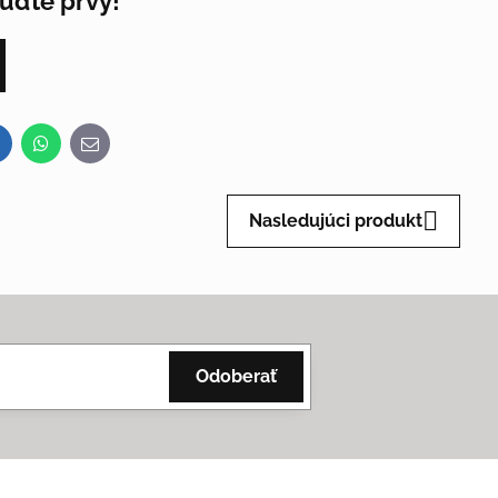
Buďte prvý!
inkedIn
WhatsApp
E-
mail
Nasledujúci produkt
Odoberať