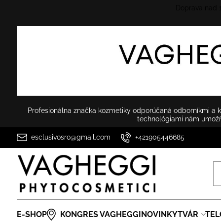
Doprava nad
Profesionálna značka kozmetiky odporúčaná odborníkmi a ko
technológiami nám umožňu
esclusivosro@gmail.com
+421905446685
E-SHOP
KONGRES VAGHEGGI
NOVINKY
TVÁR
TEL