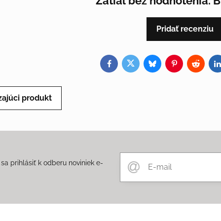
Zatiaľ bez hodnotenia. 
Pridať recenziu
Facebook
Twitter
Bluesky
Pinterest
Reddit
L
ajúci produkt
a prihlásiť k odberu noviniek e-
m