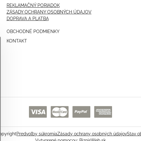
REKLAMAČNÝ PORIADOK
ZÁSADY OCHRANY OSOBNÝCH ÚDAJOV
DOPRAVA A PLATBA
OBCHODNÉ PODMIENKY
KONTAKT
pyright
Predvoľby súkromia
Zásady ochrany osobných údajov
Stav o
Vytvorené pomocou:
BiznisWeb.sk