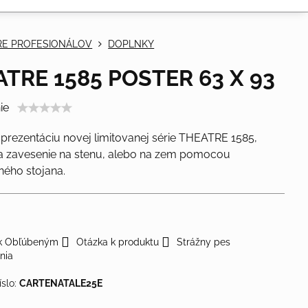
RE PROFESIONÁLOV
DOPLNKY
TRE 1585 POSTER 63 X 93
ie
 prezentáciu novej limitovanej série THEATRE 1585,
a zavesenie na stenu, alebo na zem pomocou
ľného stojana.
 k Obľúbeným
Otázka k produktu
Strážny pes
nia
íslo:
CARTENATALE25E