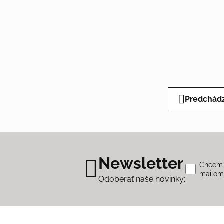
Predchádz
Newsletter
Chcem s
mailo
Odoberať naše novinky: